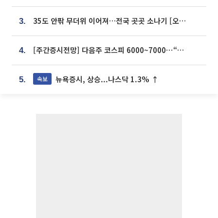
35도 안팎 무더위 이어져…전국 곳곳 소나기 [오늘 날씨]
3.
[주간증시전망] 다음주 코스피 6000~7000⋯“外人 수급은 정책이 변수”
4.
뉴욕증시, 상승...나스닥 1.3% ↑
속보
5.