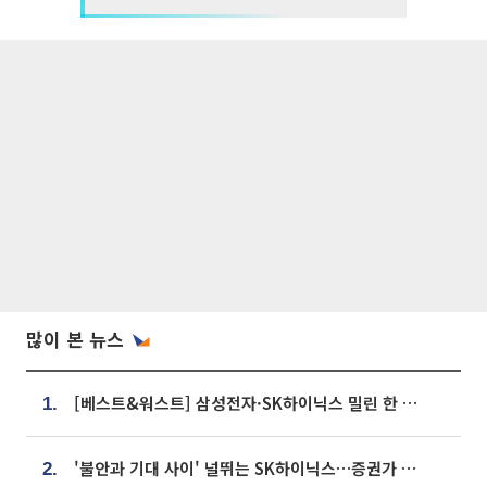
많이 본 뉴스
[베스트&워스트] 삼성전자·SK하이닉스 밀린 한 주…상상인증권은 85% 급등
1.
'불안과 기대 사이' 널뛰는 SK하이닉스…증권가 "HBM4·LTA 기반 펀터멘털 견고"
2.