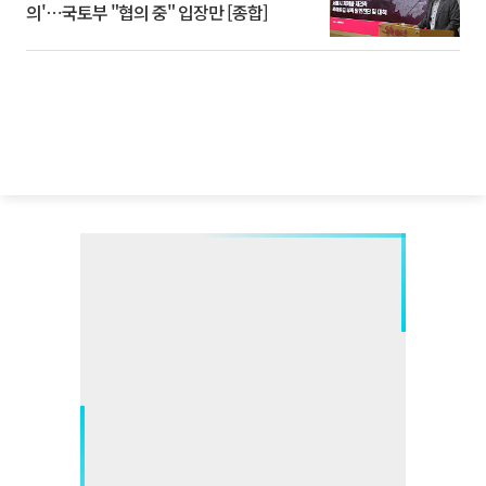
의'⋯국토부 "협의 중" 입장만 [종합]