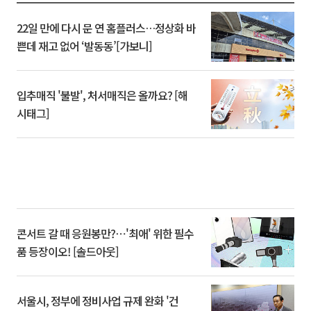
22일 만에 다시 문 연 홈플러스…정상화 바
쁜데 재고 없어 ‘발동동’[가보니]
입추매직 '불발', 처서매직은 올까요? [해
시태그]
콘서트 갈 때 응원봉만?⋯'최애' 위한 필수
품 등장이오! [솔드아웃]
서울시, 정부에 정비사업 규제 완화 '건