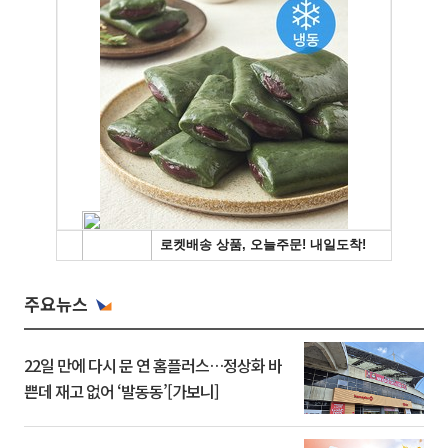
주요뉴스
22일 만에 다시 문 연 홈플러스…정상화 바
쁜데 재고 없어 ‘발동동’[가보니]