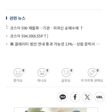
관련 뉴스
코스닥 590 재돌파…기관ㆍ외국인 순매수에 ↑
코스닥 594.39(6.55P↑)
美 클래리티 법안 연내 통과 가능성 13%…상원 문턱서 제동
0
0
0
0
좋아요
화나요
슬퍼요
추가취재 원해요