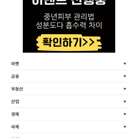
마켓
금융
부동산
산업
경제
국제