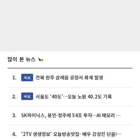
많이 본 뉴스
전북 완주 삼례읍 공장서 화재 발생
속보
1.
서울도 '40도'…오늘 노원 40.2도 기록
속보
2.
SK하이닉스, 용인·청주에 54조 투자…AI 메모리 생산기지 키운다
3.
'2TV 생생정보' 오늘방송맛집- 배우 강성진 단골! 쌀국수ㆍ푸팟퐁 커리 맛집 '블○○○'
4.