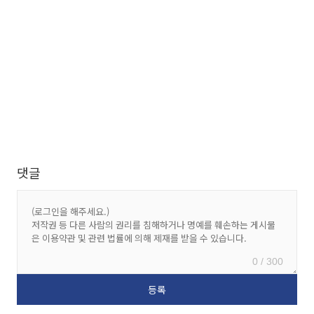
댓글
0 / 300