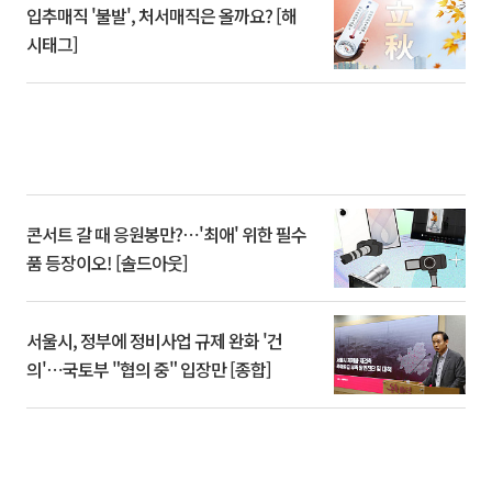
입추매직 '불발', 처서매직은 올까요? [해
시태그]
콘서트 갈 때 응원봉만?⋯'최애' 위한 필수
품 등장이오! [솔드아웃]
서울시, 정부에 정비사업 규제 완화 '건
의'⋯국토부 "협의 중" 입장만 [종합]