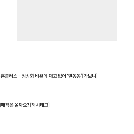
연 홈플러스…정상화 바쁜데 재고 없어 ‘발동동’[가보니]
서매직은 올까요? [해시태그]