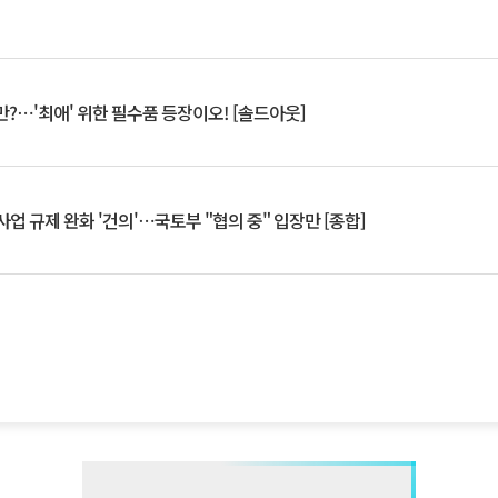
?⋯'최애' 위한 필수품 등장이오! [솔드아웃]
업 규제 완화 '건의'⋯국토부 "협의 중" 입장만 [종합]