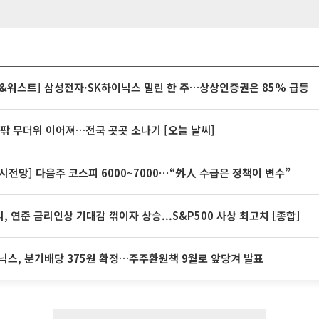
&워스트] 삼성전자·SK하이닉스 밀린 한 주…상상인증권은 85% 급등
안팎 무더위 이어져…전국 곳곳 소나기 [오늘 날씨]
시전망] 다음주 코스피 6000~7000⋯“外人 수급은 정책이 변수”
, 연준 금리인상 기대감 꺾이자 상승...S&P500 사상 최고치 [종합]
닉스, 분기배당 375원 확정…주주환원책 9월로 앞당겨 발표