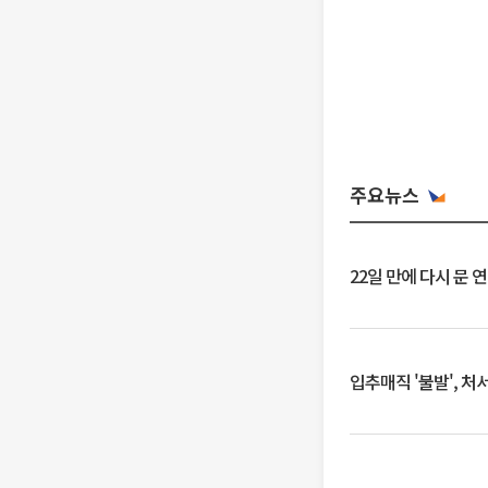
주요뉴스
22일 만에 다시 문 
입추매직 '불발', 처