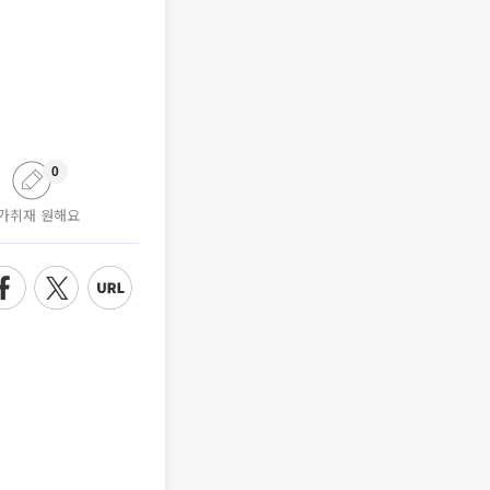
0
가취재 원해요