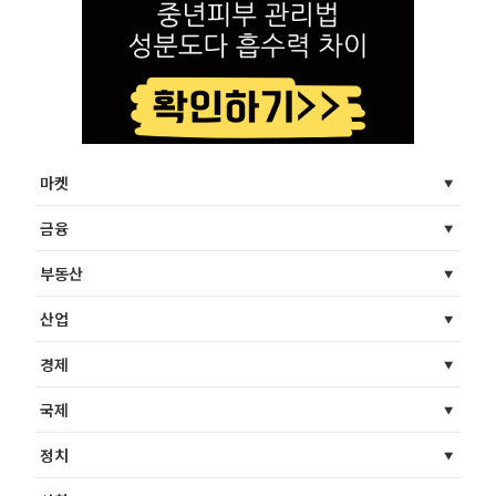
마켓
금융
부동산
산업
경제
국제
정치