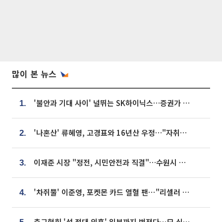
많이 본 뉴스
'불안과 기대 사이' 널뛰는 SK하이닉스…증권가 "HBM4·LTA 기반 펀터멘털 견고"
1.
'나혼산' 류혜영, 고경표와 16년산 우정…"자취방서 부모님과 마주쳐"
2.
이재준 시장 "정전, 시민안전과 직결"…수원시 비상대응체계 가동
3.
'차쥐뿔' 이준영, 포켓몬 카드 열혈 팬⋯"리셀러 처단할 것"
4.
축구협회 '성 접대 의혹' 일본까지 번졌다…日 심판 실명 공개