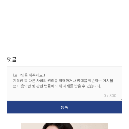
댓글
0 / 300