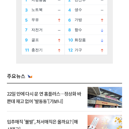
주요뉴스
22일 만에 다시 문 연 홈플러스…정상화 바
쁜데 재고 없어 ‘발동동’[가보니]
입추매직 '불발', 처서매직은 올까요? [해