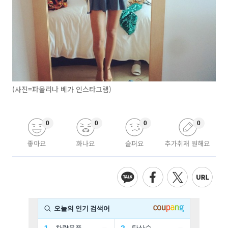
(사진=파울리나 베가 인스타그램)
0
0
0
0
좋아요
화나요
슬퍼요
추가취재 원해요