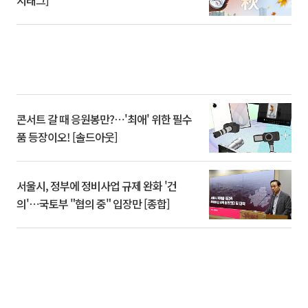
시태그]
콘서트 갈 때 응원봉만?⋯'최애' 위한 필수
품 등장이오! [솔드아웃]
서울시, 정부에 정비사업 규제 완화 '건
의'⋯국토부 "협의 중" 입장만 [종합]