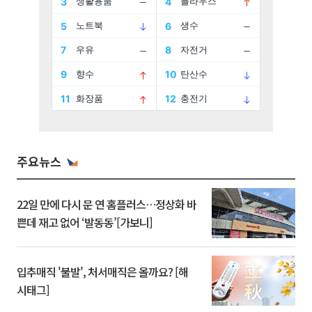
주요뉴스
22일 만에 다시 문 연 홈플러스…정상화 바
쁜데 재고 없어 ‘발동동’[가보니]
입추매직 '불발', 처서매직은 올까요? [해
시태그]