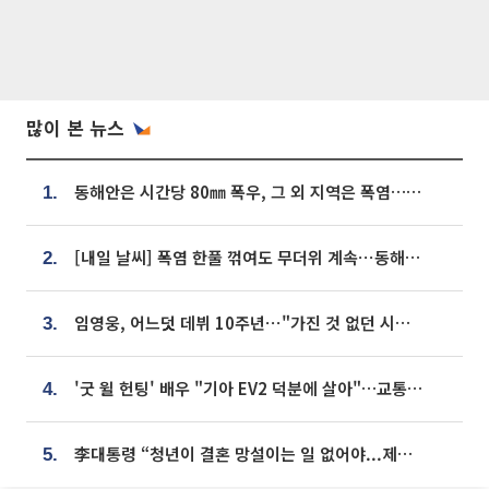
많이 본 뉴스
동해안은 시간당 80㎜ 폭우, 그 외 지역은 폭염…‘극과 극 날씨’
1.
[내일 날씨] 폭염 한풀 꺾여도 무더위 계속⋯동해안 이틀 연속 비
2.
임영웅, 어느덧 데뷔 10주년⋯"가진 것 없던 시절, 내 앞엔 20명의 팬뿐"
3.
'굿 윌 헌팅' 배우 "기아 EV2 덕분에 살아"…교통사고 후 안전성 극찬
4.
李대통령 “청년이 결혼 망설이는 일 없어야...제도상 불이익 조사”
5.