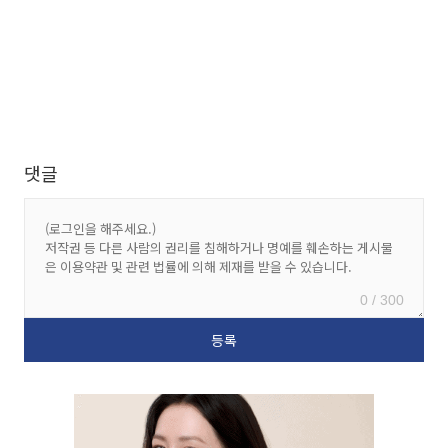
댓글
0 / 300