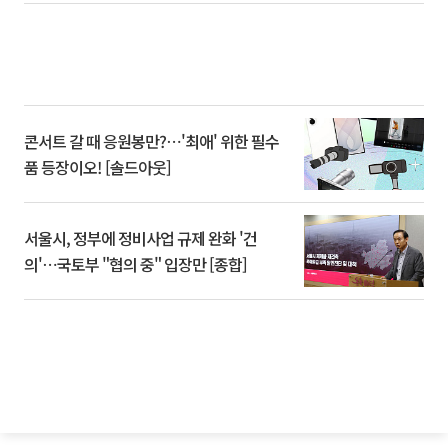
콘서트 갈 때 응원봉만?⋯'최애' 위한 필수
품 등장이오! [솔드아웃]
서울시, 정부에 정비사업 규제 완화 '건
의'⋯국토부 "협의 중" 입장만 [종합]