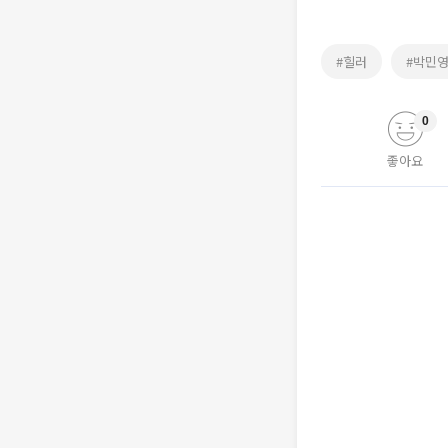
#힐러
#박민
0
좋아요