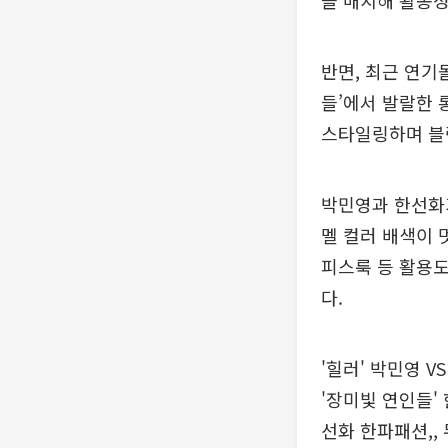
을 매치해 활동
반면, 최근 연기
들’에서 발랄한 
스타일링하며 블
박민영과 한선화가
멜 컬러 배색이 
피스룩 등 활용도
다.
'힐러' 박민영 V
'장미빛 연인들' 
선화 한파패션,,