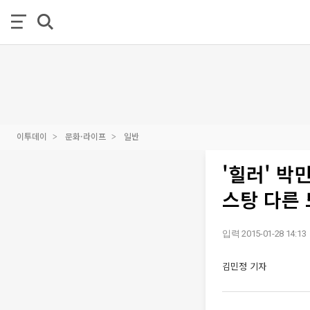
이투데이
문화·라이프
일반
'힐러' 박
스탕 다른
입력 2015-01-28 14:13
김민정 기자