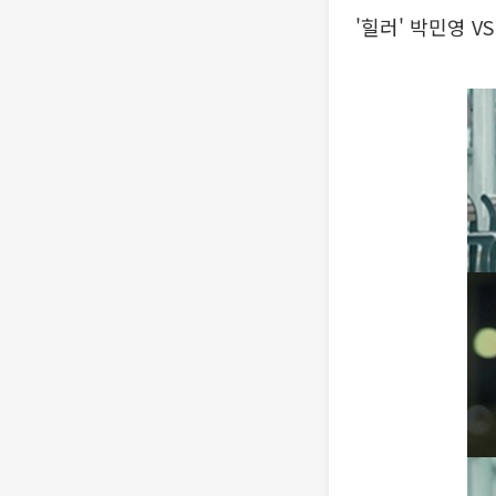
'힐러' 박민영 V