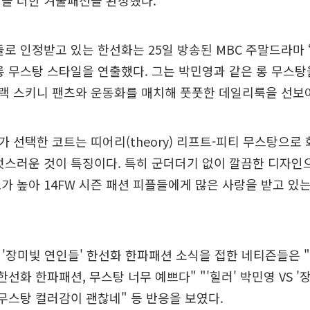
성을 더한 겨울패션을 완성했다.
돌로 인정받고 있는 한선화는 25일 방송된 MBC 주말드라마 
롱 무스탕 스타일을 연출했다. 그는 박민영과 같은 롱 무스
랙 스키니 팬츠와 운동화를 매치해 풋풋한 데일리룩을 선보여
 선택한 코트는 띠어리(theory) 리프트-피티 무스탕으로
멋스러운 것이 특징이다. 특히 군더더기 없이 깔끔한 디자인
가 높아 14FW 시즌 패션 피플들에게 많은 사랑을 받고 있
S '장미빛 연인들' 한선화 한파패션 소식을 접한 네티즌들은 "'
한선화 한파패션, 무스탕 너무 예쁘다" "'힐러' 박민영 VS '
 무스탕 컬러감이 괜찮네" 등 반응을 보였다.