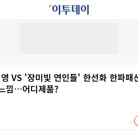
민영 VS '장미빛 연인들' 한선화 한파패션
 느낌…어디제품?