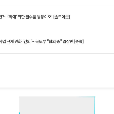
?⋯'최애' 위한 필수품 등장이오! [솔드아웃]
업 규제 완화 '건의'⋯국토부 "협의 중" 입장만 [종합]