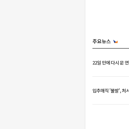
주요뉴스
22일 만에 다시 문 
입추매직 '불발', 처