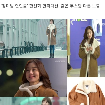
S '장미빛 연인들' 한선화 한파패션, 같은 무스탕 다른 느낌