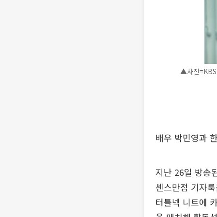
▲사진=KBS,
배우 박민영과 한
지난 26일 방송
센스만점 기자룩
터틀넥 니트에 카