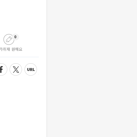
0
가취재 원해요