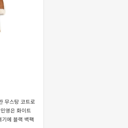
블한 무스탕 코트로
박민영은 화이트
여기에 블랙 백팩