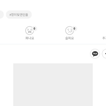
영
#장미빛연인들
0
0
화나요
슬퍼요
추