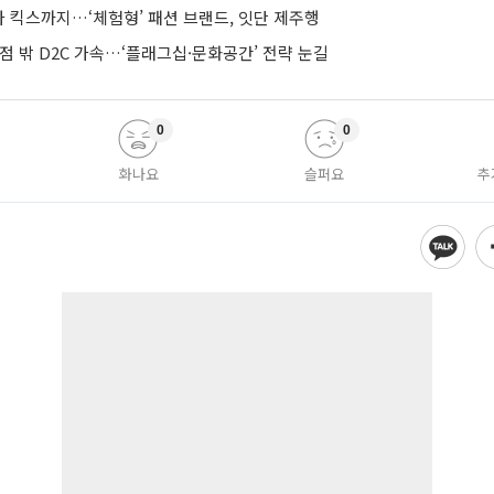
 킥스까지…‘체험형’ 패션 브랜드, 잇단 제주행
점 밖 D2C 가속…‘플래그십·문화공간’ 전략 눈길
0
0
화나요
슬퍼요
추