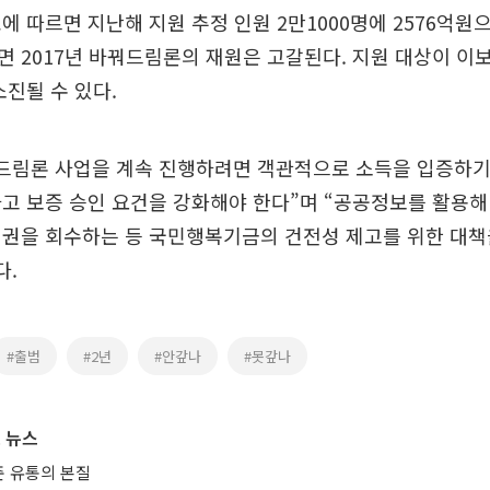
에 따르면 지난해 지원 추정 인원 2만1000명에 2576억원
 2017년 바꿔드림론의 재원은 고갈된다. 지원 대상이 이
소진될 수 있다.
꿔드림론 사업을 계속 진행하려면 객관적으로 소득을 입증하기
고 보증 승인 요건을 강화해야 한다”며 “공공정보를 활용
채권을 회수하는 등 국민행복기금의 건전성 제고를 위한 대책
다.
#출범
#2년
#안갚나
#못갚나
 뉴스
 유통의 본질