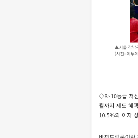
▲서울 강남
(사진=이투데
◇8~10등급 저신
월까지 제도 혜택
10.5%의 이자
바꿔드림론이란 정