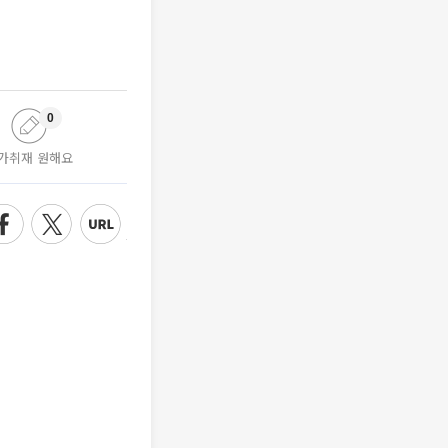
0
가취재 원해요