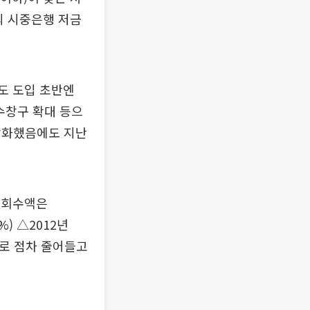
의 시중은행 저금
제도 도입 초반엔
수창구 확대 등으
 강화했음에도 지난
권 회수액은
3%) △2012년
%)으로 점차 줄어들고