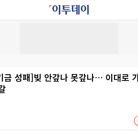
기금 성패]빚 안갚나 못갚나… 이대로 
갈