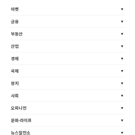
마켓
금융
부동산
산업
경제
국제
정치
사회
오피니언
문화·라이프
뉴스발전소