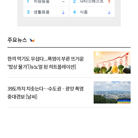
주요뉴스
한끼 먹기도 무섭다...폭염이 부른 뜨거운
‘밥상 물가’[뉴노멀 된 히트플레이션]
39도까지 치솟는다⋯수도권ㆍ광양 폭염
중대경보 [날씨]