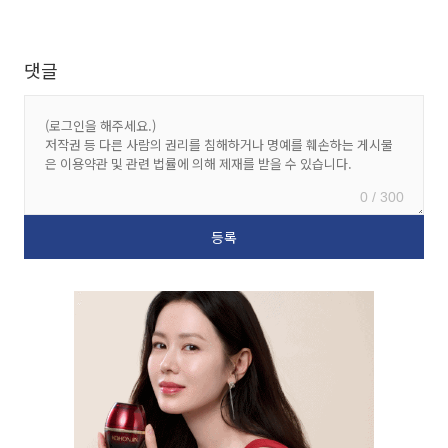
댓글
0 / 300