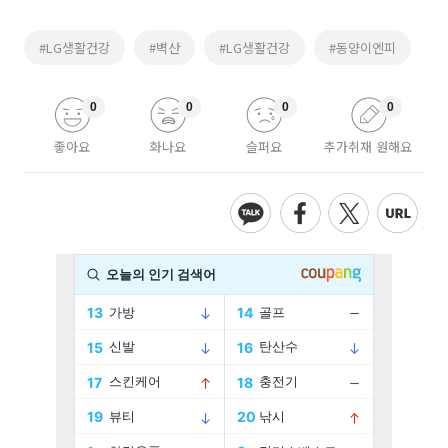
#LG생활건강
#벽산
#LG생활건강
#동양이엔피
0
0
0
0
좋아요
화나요
슬퍼요
추가취재 원해요