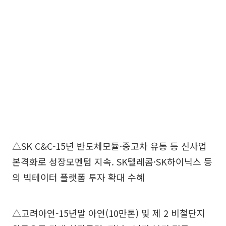
△SK C&C-15년 반도체모듈·중고차 유통 등 신사업
본격화로 성장모멘텀 지속. SK텔레콤·SK하이닉스 등
의 빅테이터 플랫폼 투자 확대 수혜
△고려아연-15년말 아연(10만톤) 및 제 2 비철단지