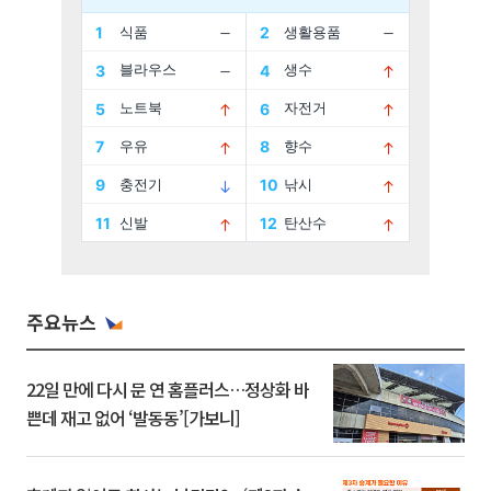
주요뉴스
22일 만에 다시 문 연 홈플러스…정상화 바
쁜데 재고 없어 ‘발동동’[가보니]