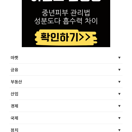
마켓
금융
부동산
산업
경제
국제
정치