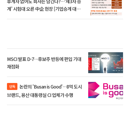
후계자 없어도 회사는 남긴다?…‘제3자 승
계’ 시험대 오른 中企 현장 [기업승계 대전
환]
MSCI 발표 D-7…후보주 반등에 편입 기대
재점화
논란의 'Busan is Good'…8억 도시
단독
브랜드, 용산 대통령실 CI 업체가 수행