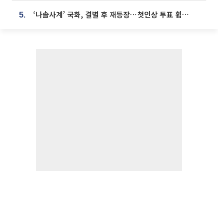
‘나솔사계’ 국화, 결별 후 재등장⋯첫인상 투표 휩쓸고 ‘인기녀’ 등극
5.