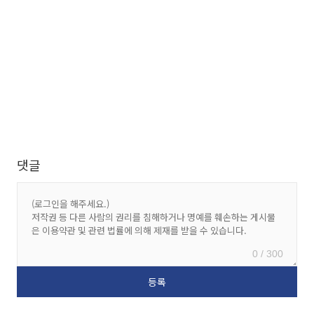
댓글
0 / 300