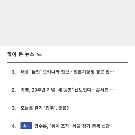
많이 본 뉴스
태풍 '돌핀' 오키나와 접근…일본기상청 경로 업데이트
1.
빅뱅, 20주년 기념 '새 뱅봉' 선보인다⋯콘서트 앞두고 팝업 개최
2.
오늘은 절기 '입추', 뜻은?
3.
합수본, '통계 조작' 서울·경기·충북 선관위 등 추가 압수수색
속보
4.