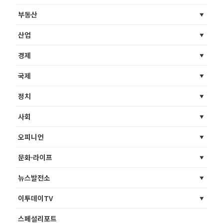
부동산
산업
경제
국제
정치
사회
오피니언
문화·라이프
뉴스발전소
이투데이TV
스페셜리포트