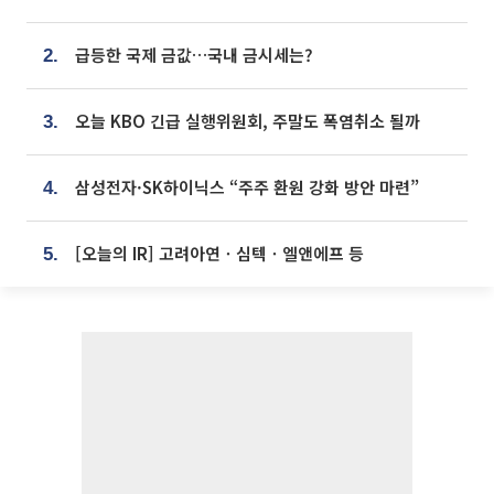
급등한 국제 금값…국내 금시세는?
2.
오늘 KBO 긴급 실행위원회, 주말도 폭염취소 될까
3.
삼성전자·SK하이닉스 “주주 환원 강화 방안 마련”
4.
[오늘의 IR] 고려아연ㆍ심텍ㆍ엘앤에프 등
5.