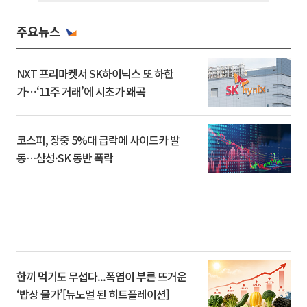
주요뉴스
NXT 프리마켓서 SK하이닉스 또 하한
가⋯‘11주 거래’에 시초가 왜곡
코스피, 장중 5%대 급락에 사이드카 발
동…삼성·SK 동반 폭락
한끼 먹기도 무섭다...폭염이 부른 뜨거운
‘밥상 물가’[뉴노멀 된 히트플레이션]