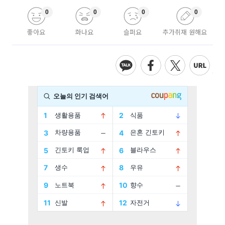
0
0
0
0
좋아요
화나요
슬퍼요
추가취재 원해요