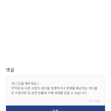
댓글
0 / 300