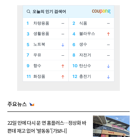
주요뉴스
22일 만에 다시 문 연 홈플러스…정상화 바
쁜데 재고 없어 ‘발동동’[가보니]