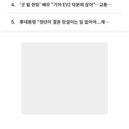
'굿 윌 헌팅' 배우 "기아 EV2 덕분에 살아"…교통사고 후 안전성 극찬
4.
李대통령 “청년이 결혼 망설이는 일 없어야...제도상 불이익 조사”
5.