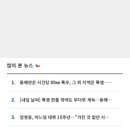
많이 본 뉴스
동해안은 시간당 80㎜ 폭우, 그 외 지역은 폭염…‘극과 극 날씨’
1.
[내일 날씨] 폭염 한풀 꺾여도 무더위 계속⋯동해안 이틀 연속 비
2.
임영웅, 어느덧 데뷔 10주년⋯"가진 것 없던 시절, 내 앞엔 20명의 팬뿐"
3.