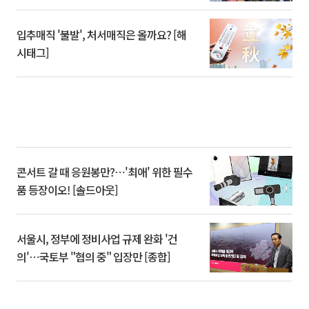
입추매직 '불발', 처서매직은 올까요? [해
시태그]
콘서트 갈 때 응원봉만?⋯'최애' 위한 필수
품 등장이오! [솔드아웃]
서울시, 정부에 정비사업 규제 완화 '건
의'⋯국토부 "협의 중" 입장만 [종합]