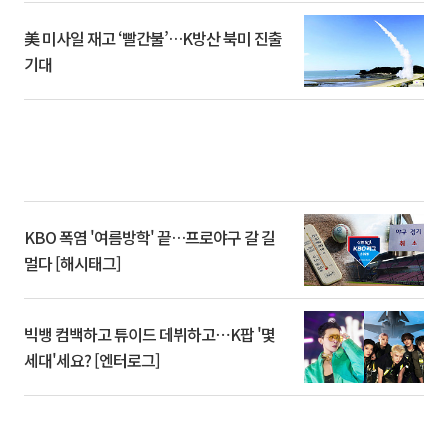
美 미사일 재고 ‘빨간불’…K방산 북미 진출
기대
KBO 폭염 '여름방학' 끝…프로야구 갈 길
멀다 [해시태그]
빅뱅 컴백하고 튜이드 데뷔하고⋯K팝 '몇
세대'세요? [엔터로그]