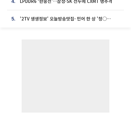
LPDDR6 ‘한중전’…삼성·SK 선두에 CXMT 맹추격
4.
'2TV 생생정보' 오늘방송맛집- 민어 한 상 '청○○○' vs 전복 한 상 '명○'
5.