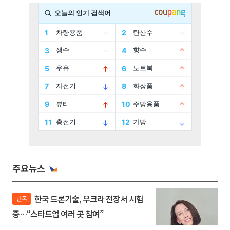
주요뉴스
한국 드론기술, 우크라 전장서 시험
단독
중…“스타트업 여러 곳 참여”