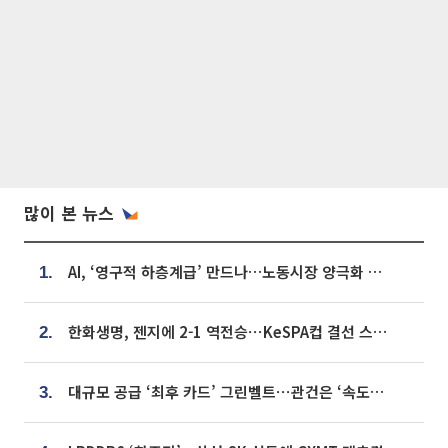
많이 본 뉴스
AI, ‘영구적 하층계급’ 만드나…노동시장 양극화 경고
1.
한화생명, 젠지에 2-1 역전승⋯KeSPA컵 결선 스테이지 2 직행
2.
대규모 공급 ‘최후 카드’ 그린벨트⋯관건은 ‘속도’ [주택공급 승부수의 조건]
3.