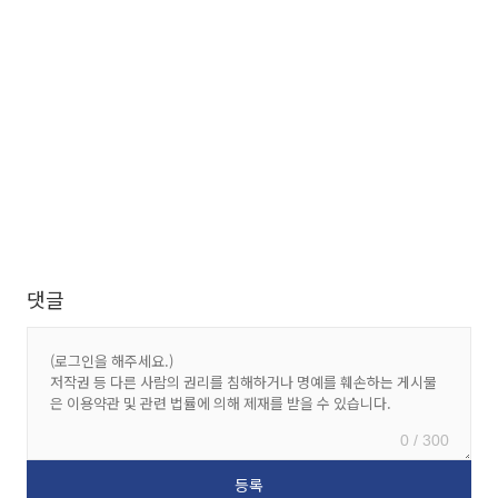
댓글
0 / 300