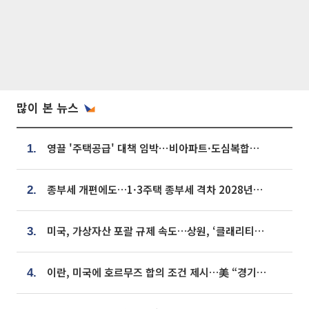
많이 본 뉴스
영끌 '주택공급' 대책 임박⋯비아파트·도심복합까지 총동원
1.
종부세 개편에도…1·3주택 종부세 격차 2028년부터 확대
2.
미국, 가상자산 포괄 규제 속도…상원, ‘클래리티법’ 9월 절차투표 추진
3.
이란, 미국에 호르무즈 합의 조건 제시…美 “경기 아직 안 끝나” [종합]
4.