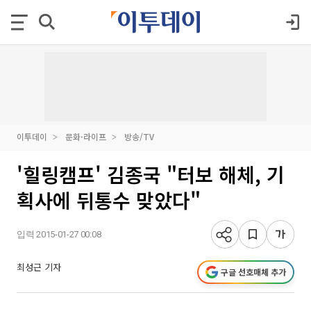
이투데이
문화·라이프
방송/TV
'힐링캠프' 김종국 "터보 해체, 기
획사에 뒤통수 맞았다"
입력 2015-01-27 00:08
최성근 기자
구글 선호매체 추가