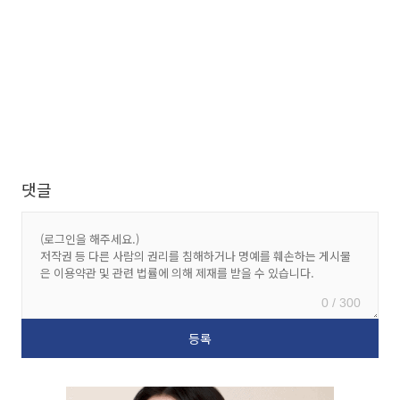
댓글
0 / 300