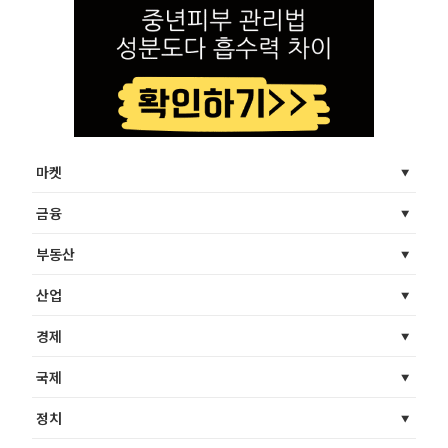
마켓
금융
부동산
산업
경제
국제
정치