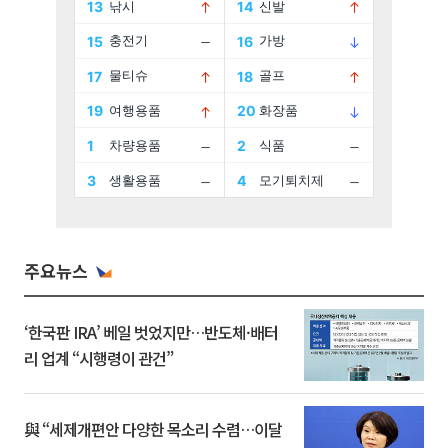
주요뉴스
‘한국판 IRA’ 베일 벗었지만…반도체·배터
리 업계 “시행령이 관건”
與 “세제개편안 다양한 목소리 수렴…이달