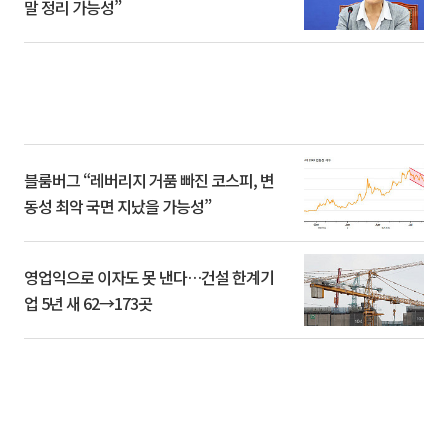
말 정리 가능성”
블룸버그 “레버리지 거품 빠진 코스피, 변
동성 최악 국면 지났을 가능성”
영업익으로 이자도 못 낸다…건설 한계기
업 5년 새 62→173곳