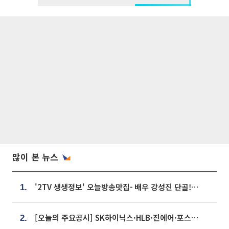
많이 본 뉴스
'2TV 생생정보' 오늘방송맛집- 배우 강성진 단골! 쌀국수ㆍ푸팟퐁 커리 맛집 '블○○○'
1.
[오늘의 주요공시] SK하이닉스·HLB·진에어·포스코홀딩스·네이버·대우건설 등
2.