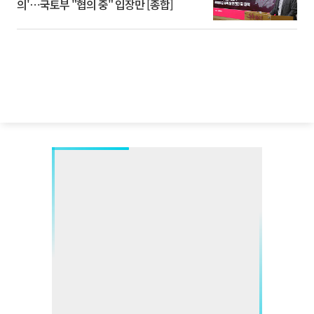
의'⋯국토부 "협의 중" 입장만 [종합]