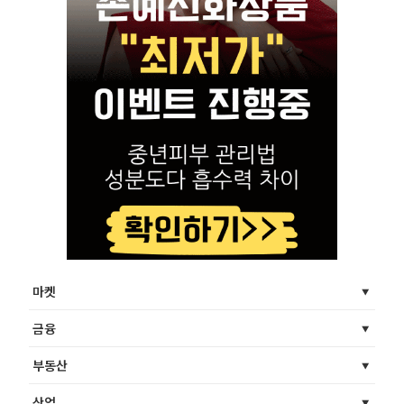
마켓
금융
부동산
산업