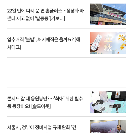
22일 만에 다시 문 연 홈플러스…정상화 바
쁜데 재고 없어 ‘발동동’[가보니]
입추매직 '불발', 처서매직은 올까요? [해
시태그]
콘서트 갈 때 응원봉만?⋯'최애' 위한 필수
품 등장이오! [솔드아웃]
서울시, 정부에 정비사업 규제 완화 '건