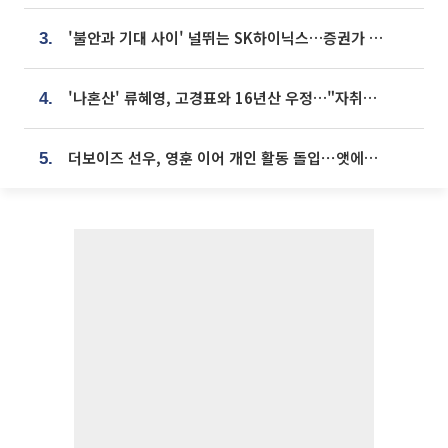
'불안과 기대 사이' 널뛰는 SK하이닉스…증권가 "HBM4·LTA 기반 펀터멘털 견고"
3.
'나혼산' 류혜영, 고경표와 16년산 우정…"자취방서 부모님과 마주쳐"
4.
더보이즈 선우, 영훈 이어 개인 활동 돌입⋯앳에어리어와 전속계약
5.