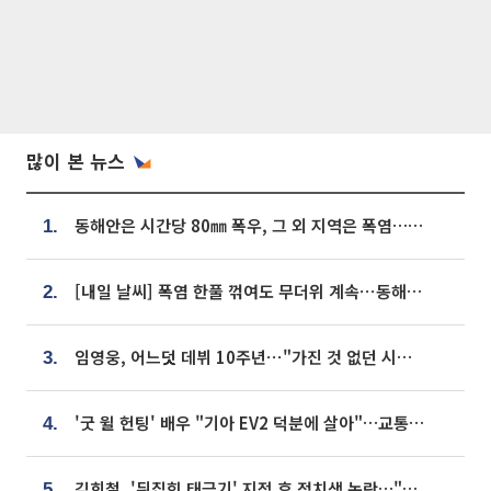
많이 본 뉴스
동해안은 시간당 80㎜ 폭우, 그 외 지역은 폭염…‘극과 극 날씨’
1.
[내일 날씨] 폭염 한풀 꺾여도 무더위 계속⋯동해안 이틀 연속 비
2.
임영웅, 어느덧 데뷔 10주년⋯"가진 것 없던 시절, 내 앞엔 20명의 팬뿐"
3.
'굿 윌 헌팅' 배우 "기아 EV2 덕분에 살아"…교통사고 후 안전성 극찬
4.
김희철, '뒤집힌 태극기' 지적 후 정치색 논란…"좌우 떠나 우리나라 국기"
5.