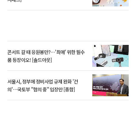
콘서트 갈 때 응원봉만?⋯'최애' 위한 필수
품 등장이오! [솔드아웃]
서울시, 정부에 정비사업 규제 완화 '건
의'⋯국토부 "협의 중" 입장만 [종합]