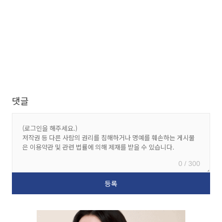
댓글
0 / 300