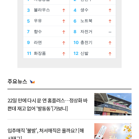
주요뉴스
22일 만에 다시 문 연 홈플러스…정상화 바
쁜데 재고 없어 ‘발동동’[가보니]
입추매직 '불발', 처서매직은 올까요? [해
시태그]