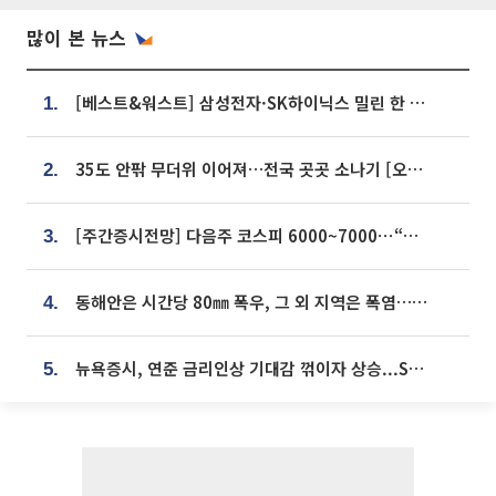
많이 본 뉴스
[베스트&워스트] 삼성전자·SK하이닉스 밀린 한 주…상상인증권은 85% 급등
1.
35도 안팎 무더위 이어져…전국 곳곳 소나기 [오늘 날씨]
2.
[주간증시전망] 다음주 코스피 6000~7000⋯“外人 수급은 정책이 변수”
3.
동해안은 시간당 80㎜ 폭우, 그 외 지역은 폭염…‘극과 극 날씨’
4.
뉴욕증시, 연준 금리인상 기대감 꺾이자 상승...S&P500 사상 최고치 [종합]
5.