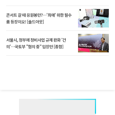
콘서트 갈 때 응원봉만?⋯'최애' 위한 필수
품 등장이오! [솔드아웃]
서울시, 정부에 정비사업 규제 완화 '건
의'⋯국토부 "협의 중" 입장만 [종합]