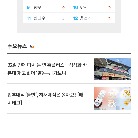
주요뉴스
22일 만에 다시 문 연 홈플러스…정상화 바
쁜데 재고 없어 ‘발동동’[가보니]
입추매직 '불발', 처서매직은 올까요? [해
시태그]