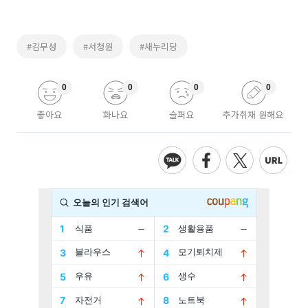
#김무성
#서청원
#새누리당
0
0
0
0
좋아요
화나요
슬퍼요
추가취재 원해요