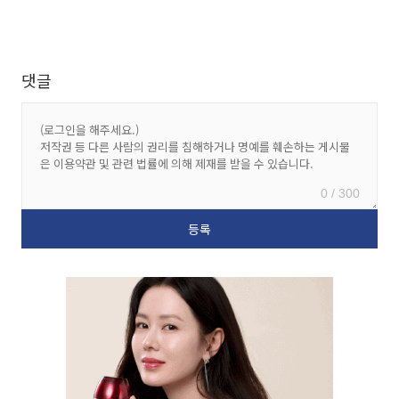
댓글
0 / 300