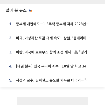
많이 본 뉴스
종부세 개편에도…1·3주택 종부세 격차 2028년부터 확대
1.
미국, 가상자산 포괄 규제 속도…상원, ‘클래리티법’ 9월 절차투표 추진
2.
이란, 미국에 호르무즈 합의 조건 제시…美 “경기 아직 안 끝나” [종합]
3.
[내일 날씨] 전국 무더위 계속…10일 낮 최고 34도 육박
4.
서경덕 교수, 김희철도 분노한 거꾸로 태극기⋯"엉터리는 아냐, 아쉬울 뿐"
5.