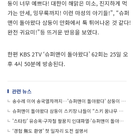
둥이 너무 예쁘다! 대한이 해맑은 미소, 진지하게 먹
가는 만세, 밍무룩까지! 이런 마성의 아기들!”, “슈퍼
맨이 돌아왔다 삼둥이 만화에서 툭 튀어나온 것 같다!
완전 귀요미!”등 뜨거운 반응을 보였다.
한편 KBS 2TV ‘슈퍼맨이 돌아왔다’ 62회는 25일 오
후 4시 50분에 방송된다.
관련 뉴스
송수레 이어 송국열차까지…'슈퍼맨이 돌아왔다' 삼둥이 미소 만발 "재밌다"
슈퍼맨이 돌아왔다 삼둥이 스키장 나들이 “스키 꿈나무 대한 민국 만세”
'스타킹' 유승옥·구자철 팔꿈치 인대파열·'슈퍼맨이 돌아왔다' 삼둥이·'K팝스타4' 박혜수
‘경험 無도 환영’ 첫 일자리 도전 설명서