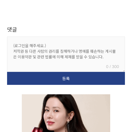
댓글
0 / 300