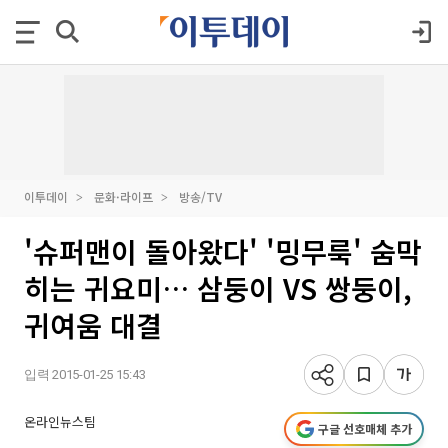
이투데이
문화·라이프
방송/TV
'슈퍼맨이 돌아왔다' '밍무룩' 숨막
히는 귀요미… 삼둥이 VS 쌍둥이,
귀여움 대결
입력 2015-01-25 15:43
온라인뉴스팀
구글 선호매체 추가