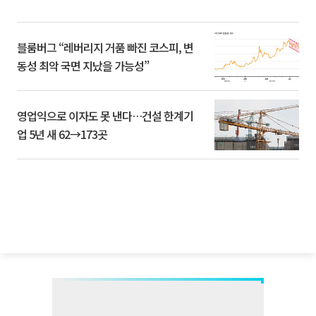
블룸버그 “레버리지 거품 빠진 코스피, 변
동성 최악 국면 지났을 가능성”
영업익으로 이자도 못 낸다…건설 한계기
업 5년 새 62→173곳