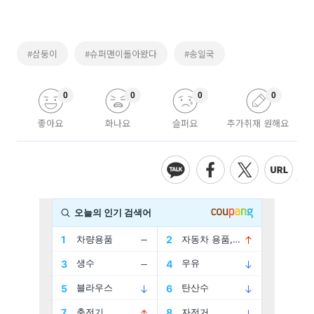
#삼둥이
#슈퍼맨이돌아왔다
#송일국
0
0
0
0
좋아요
화나요
슬퍼요
추가취재 원해요