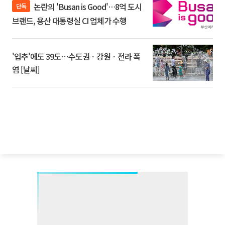
논란의 'Busan is Good'…8억 도시
단독
브랜드, 용산 대통령실 CI 업체가 수행
'입추'에도 39도⋯수도권ㆍ강원ㆍ전라 폭
염 [날씨]