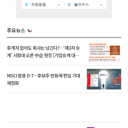
주요뉴스
후계자 없어도 회사는 남긴다?…‘제3자 승
계’ 시험대 오른 中企 현장 [기업승계 대전
환]
MSCI 발표 D-7…후보주 반등에 편입 기대
재점화