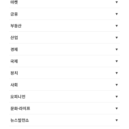
마켓
금융
부동산
산업
경제
국제
정치
사회
오피니언
문화·라이프
뉴스발전소