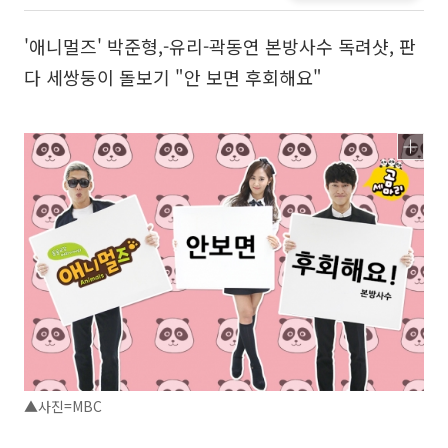
'애니멀즈' 박준형,-유리-곽동연 본방사수 독려샷, 판
다 세쌍둥이 돌보기 "안 보면 후회해요"
▲사진=MBC