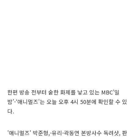
한편 방송 전부터 숱한 화제를 낳고 있는 MBC’일
밤’-‘애니멀즈'는 오늘 오후 4시 50분에 확인할 수 있
다.
'애니멀즈' 박준형,-유리-곽동연 본방사수 독려샷, 판