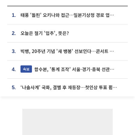
태풍 '돌핀' 오키나와 접근…일본기상청 경로 업데이트
1.
오늘은 절기 '입추', 뜻은?
2.
빅뱅, 20주년 기념 '새 뱅봉' 선보인다⋯콘서트 앞두고 팝업 개최
3.
합수본, '통계 조작' 서울·경기·충북 선관위 등 추가 압수수색
속보
4.
‘나솔사계’ 국화, 결별 후 재등장⋯첫인상 투표 휩쓸고 ‘인기녀’ 등극
5.