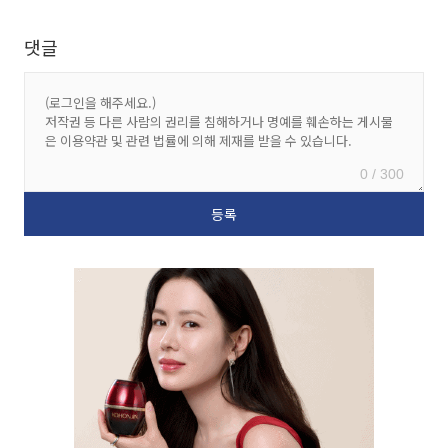
댓글
0 / 300