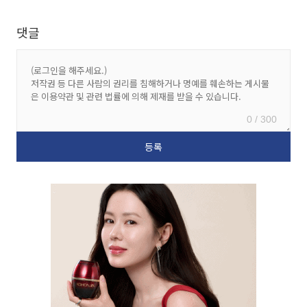
댓글
0 / 300