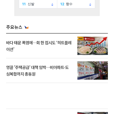
주요뉴스
바다 태운 폭염에…회 한 접시도 ‘히트플레
이션’
영끌 '주택공급' 대책 임박⋯비아파트·도
심복합까지 총동원