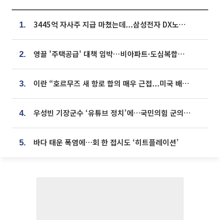
3445억 자사주 지급 마쳤는데...삼성전자 DX노조, 뒤늦은 '떼쓰기 집회'
1.
영끌 '주택공급' 대책 임박⋯비아파트·도심복합까지 총동원
2.
이란 “호르무즈 새 항로 합의 매우 근접...미국 배상 먼저”
3.
우성빈 기장군수 ‘유튜브 정치’에…국민의힘 군의원들 집단 반발
4.
바다 태운 폭염에…회 한 접시도 ‘히트플레이션’
5.