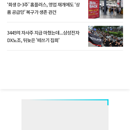
‘회생 D-3주’ 홈플러스, 영업 재개에도 ‘상
품 공급망’ 복구가 생존 관건
3445억 자사주 지급 마쳤는데...삼성전자
DX노조, 뒤늦은 '떼쓰기 집회'