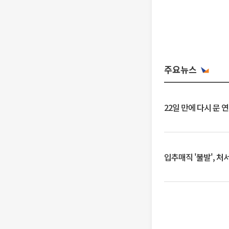
주요뉴스
22일 만에 다시 문 
입추매직 '불발', 처