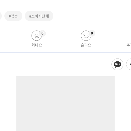
#정승
#소비자단체
0
0
화나요
슬퍼요
추