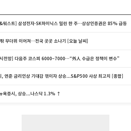
&워스트] 삼성전자·SK하이닉스 밀린 한 주…상상인증권은 85% 급등
안팎 무더위 이어져…전국 곳곳 소나기 [오늘 날씨]
시전망] 다음주 코스피 6000~7000⋯“外人 수급은 정책이 변수”
, 연준 금리인상 기대감 꺾이자 상승...S&P500 사상 최고치 [종합]
뉴욕증시, 상승...나스닥 1.3% ↑