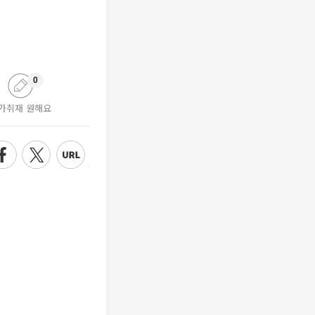
0
가취재 원해요