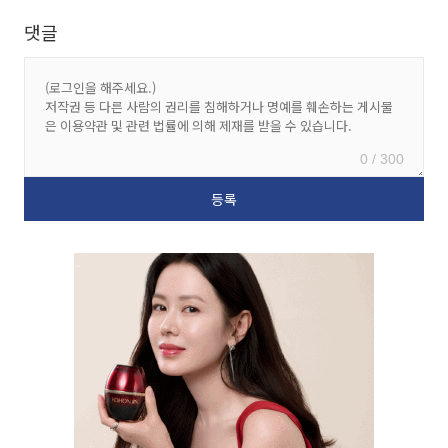
댓글
0 / 300