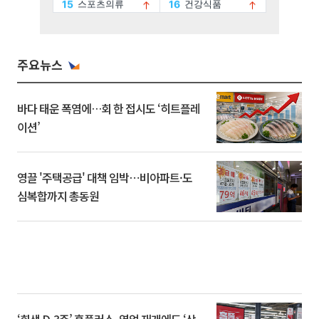
주요뉴스
바다 태운 폭염에…회 한 접시도 ‘히트플레
이션’
영끌 '주택공급' 대책 임박⋯비아파트·도
심복합까지 총동원