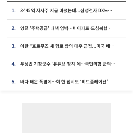
3445억 자사주 지급 마쳤는데...삼성전자 DX노조, 뒤늦은 '떼쓰기 집회'
1.
영끌 '주택공급' 대책 임박⋯비아파트·도심복합까지 총동원
2.
이란 “호르무즈 새 항로 합의 매우 근접...미국 배상 먼저”
3.
우성빈 기장군수 ‘유튜브 정치’에…국민의힘 군의원들 집단 반발
4.
바다 태운 폭염에…회 한 접시도 ‘히트플레이션’
5.