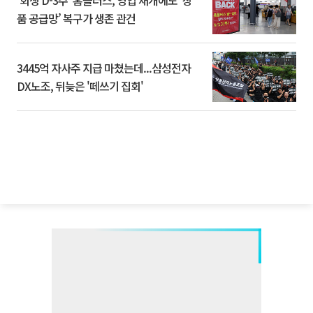
‘회생 D-3주’ 홈플러스, 영업 재개에도 ‘상
품 공급망’ 복구가 생존 관건
3445억 자사주 지급 마쳤는데...삼성전자
DX노조, 뒤늦은 '떼쓰기 집회'