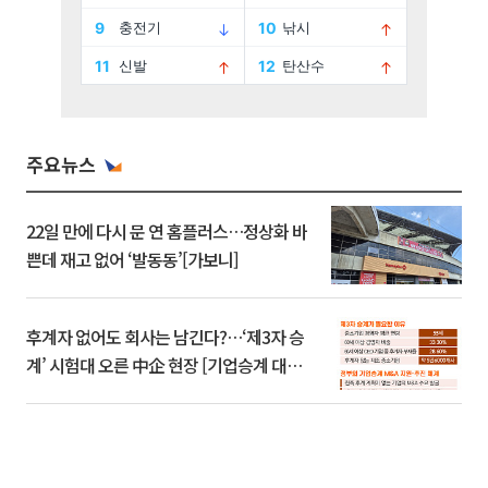
주요뉴스
22일 만에 다시 문 연 홈플러스…정상화 바
쁜데 재고 없어 ‘발동동’[가보니]
후계자 없어도 회사는 남긴다?…‘제3자 승
계’ 시험대 오른 中企 현장 [기업승계 대전
환]