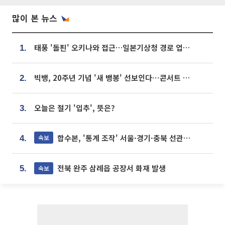
많이 본 뉴스
태풍 '돌핀' 오키나와 접근…일본기상청 경로 업데이트
1.
빅뱅, 20주년 기념 '새 뱅봉' 선보인다⋯콘서트 앞두고 팝업 개최
2.
오늘은 절기 '입추', 뜻은?
3.
합수본, '통계 조작' 서울·경기·충북 선관위 등 추가 압수수색
속보
4.
전북 완주 삼례읍 공장서 화재 발생
속보
5.