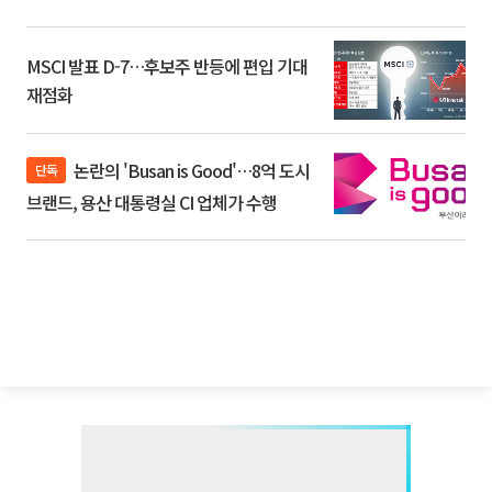
MSCI 발표 D-7…후보주 반등에 편입 기대
재점화
논란의 'Busan is Good'…8억 도시
단독
브랜드, 용산 대통령실 CI 업체가 수행