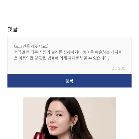
댓글
0 / 300