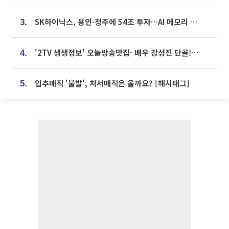
SK하이닉스, 용인·청주에 54조 투자…AI 메모리 생산기지 키운다
3.
'2TV 생생정보' 오늘방송맛집- 배우 강성진 단골! 쌀국수ㆍ푸팟퐁 커리 맛집 '블○○○'
4.
입추매직 '불발', 처서매직은 올까요? [해시태그]
5.