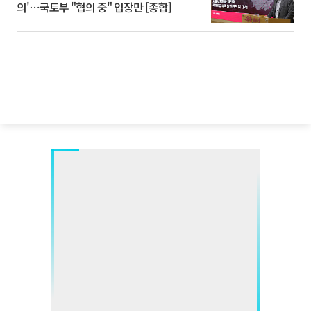
의'⋯국토부 "협의 중" 입장만 [종합]