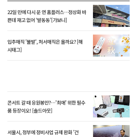
22일 만에 다시 문 연 홈플러스…정상화 바
쁜데 재고 없어 ‘발동동’[가보니]
입추매직 '불발', 처서매직은 올까요? [해
시태그]
콘서트 갈 때 응원봉만?⋯'최애' 위한 필수
품 등장이오! [솔드아웃]
서울시, 정부에 정비사업 규제 완화 '건