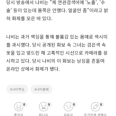
당시 방송에서 나비는 "제 연관검색어에 '노출', '수
술' 등이 있는데 몸쪽은 안했다. 얼굴만 좀"이라고 밝
혀 화제를 모은 바 있다.
나비는 과거 맥심을 통해 볼륨감 있는 몸매로 섹시미
를 과시했다. 당시 공개된 화보 속 그녀는 검은색 속
옷을 입고 엎드린 채 고혹적인 시선으로 카메라를 응
시하고 있다. 당시 나비의 이 화보는 남심을 흔들며
온라인 상에서 화제가 됐다.
#나비맥심
#나미몸매
0
0
0
0
좋아요
화나요
슬퍼요
추가취재 원해요