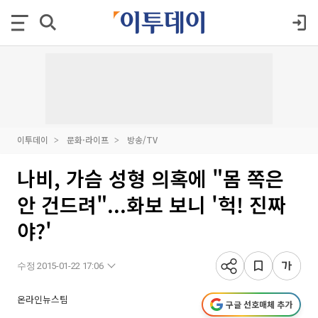
이투데이
문화·라이프
방송/TV
나비, 가슴 성형 의혹에 "몸 쪽은
안 건드려"...화보 보니 '헉! 진짜
야?'
수정 2015-01-22 17:06
온라인뉴스팀
구글 선호매체 추가