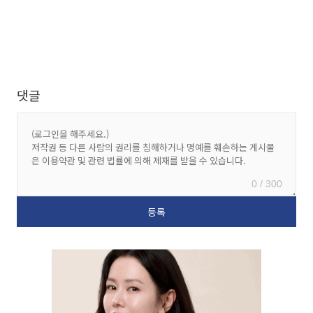
댓글
0 / 300