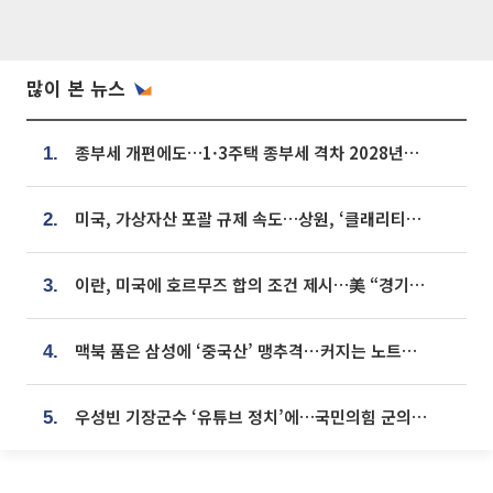
많이 본 뉴스
종부세 개편에도…1·3주택 종부세 격차 2028년부터 확대
1.
미국, 가상자산 포괄 규제 속도…상원, ‘클래리티법’ 9월 절차투표 추진
2.
이란, 미국에 호르무즈 합의 조건 제시…美 “경기 아직 안 끝나” [종합]
3.
맥북 품은 삼성에 ‘중국산’ 맹추격⋯커지는 노트북 OLED 시장
4.
우성빈 기장군수 ‘유튜브 정치’에…국민의힘 군의원들 집단 반발
5.