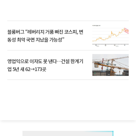
블룸버그 “레버리지 거품 빠진 코스피, 변
동성 최악 국면 지났을 가능성”
영업익으로 이자도 못 낸다…건설 한계기
업 5년 새 62→173곳