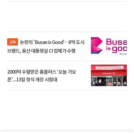
논란의 'Busan is Good'…8억 도시
단독
브랜드, 용산 대통령실 CI 업체가 수행
2000억 수혈받은 홈플러스 ‘오늘 가오
픈’...13일 정식 개장 시험대