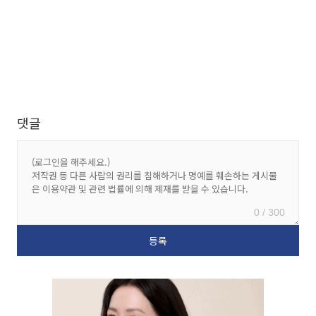
댓글
0 / 300