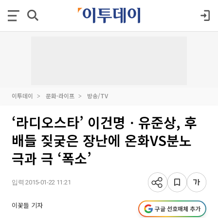
이투데이
문화·라이프
방송/TV
‘라디오스타’ 이건명ㆍ유준상, 후
배들 짖궂은 장난에 온화VS분노
극과 극 ‘폭소’
입력 2015-01-22 11:21
이꽃들 기자
구글 선호매체 추가