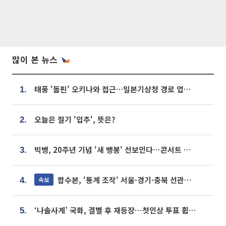
많이 본 뉴스
태풍 '돌핀' 오키나와 접근…일본기상청 경로 업데이트
1.
오늘은 절기 '입추', 뜻은?
2.
빅뱅, 20주년 기념 '새 뱅봉' 선보인다⋯콘서트 앞두고 팝업 개최
3.
합수본, '통계 조작' 서울·경기·충북 선관위 등 추가 압수수색
속보
4.
‘나솔사계’ 국화, 결별 후 재등장⋯첫인상 투표 휩쓸고 ‘인기녀’ 등극
5.