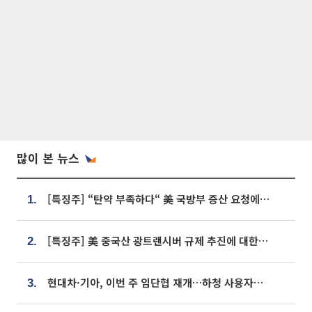
많이 본 뉴스
[특징주] “탄약 부족하다“ 美 국방부 증산 요청에⋯국내 방산주 급등세
1.
[특징주] 美 중국산 광트랜시버 규제 추진에 대한광통신 등 광통신株 강세
2.
현대차·기아, 이번 주 임단협 재개…하청 사용자성 재심도 ‘변수’
3.