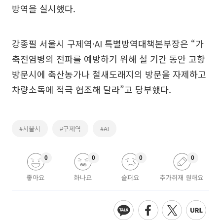
방역을 실시했다.
강종필 서울시 구제역·AI 특별방역대책본부장은 “가
축전염병의 전파를 예방하기 위해 설 기간 동안 고향
방문시에 축산농가나 철새도래지의 방문을 자제하고
차량소독에 적극 협조해 달라”고 당부했다.
#서울시
#구제역
#AI
0
0
0
0
좋아요
화나요
슬퍼요
추가취재 원해요