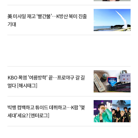
美 미사일 재고 ‘빨간불’…K방산 북미 진출
기대
KBO 폭염 '여름방학' 끝…프로야구 갈 길
멀다 [해시태그]
빅뱅 컴백하고 튜이드 데뷔하고⋯K팝 '몇
세대'세요? [엔터로그]