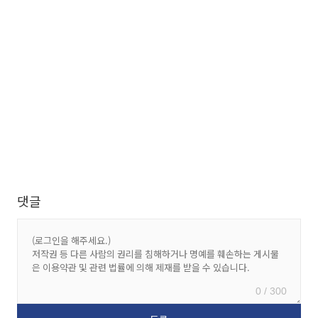
댓글
0 / 300