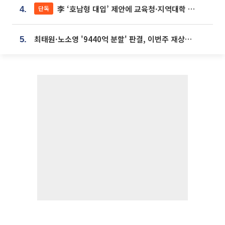
李 ‘호남형 대입’ 제안에 교육청·지역대학 서·논술형 입시 연계 '착수'
단독
4.
최태원·노소영 '9440억 분할' 판결, 이번주 재상고 여부 주목
5.