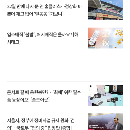
22일 만에 다시 문 연 홈플러스…정상화 바
쁜데 재고 없어 ‘발동동’[가보니]
입추매직 '불발', 처서매직은 올까요? [해
시태그]
콘서트 갈 때 응원봉만?⋯'최애' 위한 필수
품 등장이오! [솔드아웃]
서울시, 정부에 정비사업 규제 완화 '건
의'⋯국토부 "협의 중" 입장만 [종합]