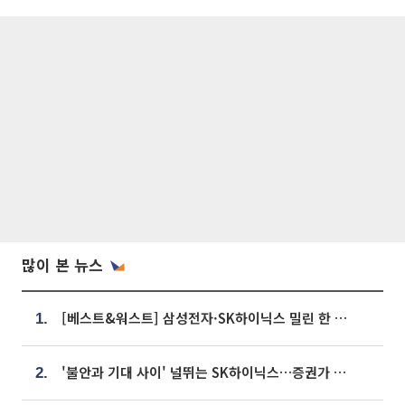
많이 본 뉴스
[베스트&워스트] 삼성전자·SK하이닉스 밀린 한 주…상상인증권은 85% 급등
1.
'불안과 기대 사이' 널뛰는 SK하이닉스…증권가 "HBM4·LTA 기반 펀터멘털 견고"
2.