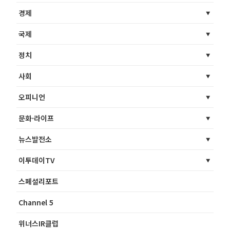
경제
국제
정치
사회
오피니언
문화·라이프
뉴스발전소
이투데이TV
스페셜리포트
Channel 5
위너스IR클럽