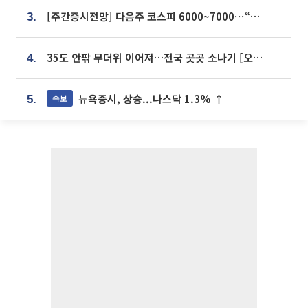
[주간증시전망] 다음주 코스피 6000~7000⋯“外人 수급은 정책이 변수”
3.
35도 안팎 무더위 이어져…전국 곳곳 소나기 [오늘 날씨]
4.
뉴욕증시, 상승...나스닥 1.3% ↑
속보
5.