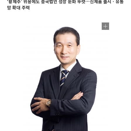
‘황제주’ 위용에도 중국법인 성장 둔화 뚜렷…신제품 출시ㆍ유통
망 확대 주력