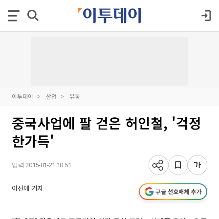
이투데이
산업
유통
중국사업에 팔 걷은 허인철, '걱정
한가득'
입력 2015-01-21 10:51
이선애 기자
구글 선호매체 추가