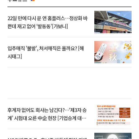
22일 만에 다시 문 연 홈플러스…정상화 바
쁜데 재고 없어 ‘발동동’[가보니]
입추매직 '불발', 처서매직은 올까요? [해
시태그]
후계자 없어도 회사는 남긴다?…‘제3자 승
계’ 시험대 오른 中企 현장 [기업승계 대전
환]