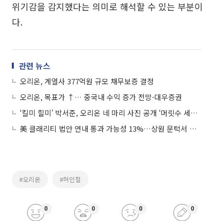
위기감을 감지했다는 의미로 해석할 수 있는 부분이
다.
관련 뉴스
오리온, 계열사 377억원 규모 채무보증 결정
오리온, 목표가 ↑… 중국내 수익 증가 전망-대우증권
‘킬미 힐미’ 박서준, 오리온 네 마리 사진 공개 ‘머릿수 세어보니 정말이네’
美 클래리티 법안 연내 통과 가능성 13%…상원 문턱서 제동
#오리온
#허인철
0
0
0
0