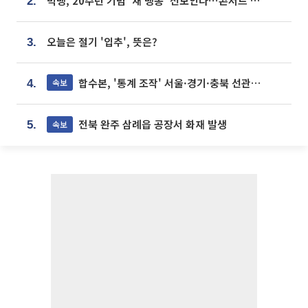
빅뱅, 20주년 기념 '새 뱅봉' 선보인다⋯콘서트 앞두고 팝업 개최
2.
오늘은 절기 '입추', 뜻은?
3.
합수본, '통계 조작' 서울·경기·충북 선관위 등 추가 압수수색
속보
4.
전북 완주 삼례읍 공장서 화재 발생
속보
5.