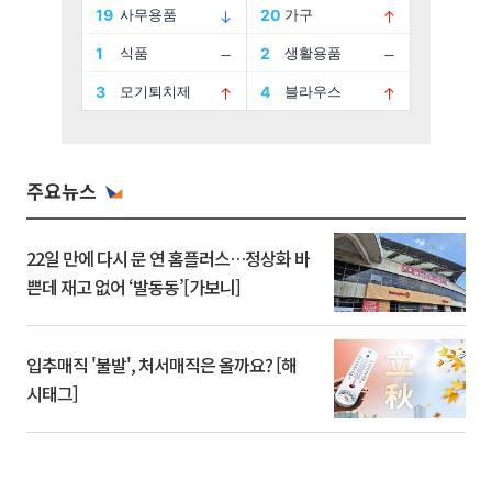
주요뉴스
22일 만에 다시 문 연 홈플러스…정상화 바
쁜데 재고 없어 ‘발동동’[가보니]
입추매직 '불발', 처서매직은 올까요? [해
시태그]