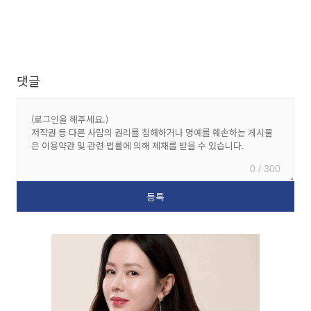
댓글
0 / 300