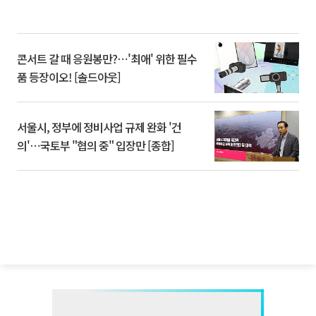
콘서트 갈 때 응원봉만?⋯'최애' 위한 필수
품 등장이오! [솔드아웃]
서울시, 정부에 정비사업 규제 완화 '건
의'⋯국토부 "협의 중" 입장만 [종합]