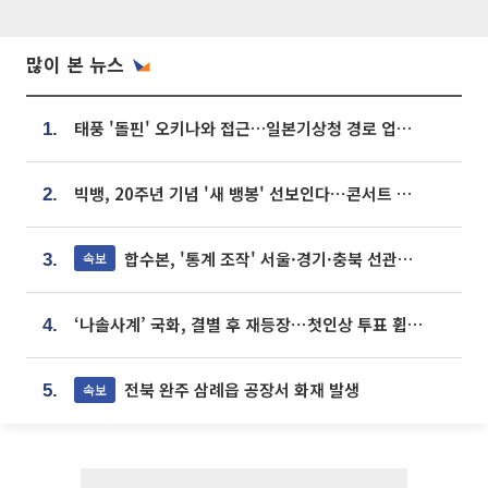
많이 본 뉴스
태풍 '돌핀' 오키나와 접근…일본기상청 경로 업데이트
1.
빅뱅, 20주년 기념 '새 뱅봉' 선보인다⋯콘서트 앞두고 팝업 개최
2.
합수본, '통계 조작' 서울·경기·충북 선관위 등 추가 압수수색
속보
3.
‘나솔사계’ 국화, 결별 후 재등장⋯첫인상 투표 휩쓸고 ‘인기녀’ 등극
4.
전북 완주 삼례읍 공장서 화재 발생
속보
5.