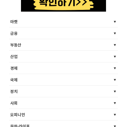
마켓
금융
부동산
산업
경제
국제
정치
사회
오피니언
문화·라이프