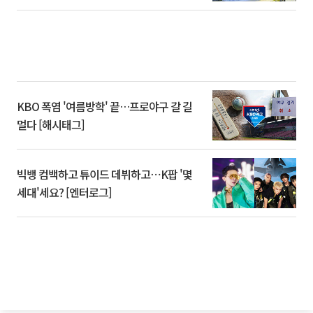
KBO 폭염 '여름방학' 끝…프로야구 갈 길
멀다 [해시태그]
빅뱅 컴백하고 튜이드 데뷔하고⋯K팝 '몇
세대'세요? [엔터로그]