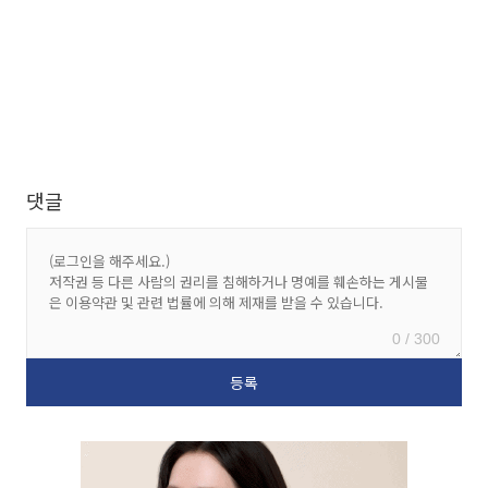
댓글
0 / 300