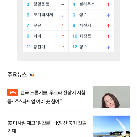
주요뉴스
한국 드론기술, 우크라 전장서 시험
단독
중…“스타트업 여러 곳 참여”
美 미사일 재고 ‘빨간불’…K방산 북미 진출
기대