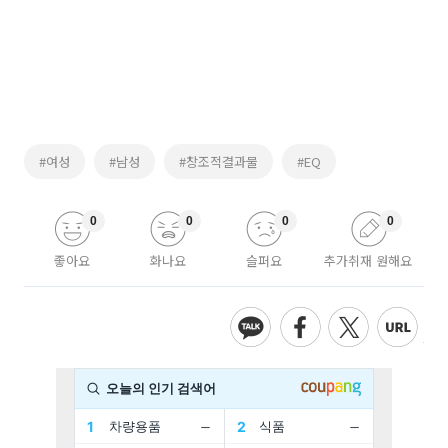
#여성
#남성
#창조적결과물
#EQ
0
0
0
0
좋아요
화나요
슬퍼요
추가취재 원해요