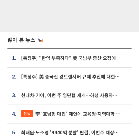
많이 본 뉴스
[특징주] “탄약 부족하다“ 美 국방부 증산 요청에⋯국내 방산주 급등세
1.
[특징주] 美 중국산 광트랜시버 규제 추진에 대한광통신 등 광통신株 강세
2.
현대차·기아, 이번 주 임단협 재개…하청 사용자성 재심도 ‘변수’
3.
李 ‘호남형 대입’ 제안에 교육청·지역대학 서·논술형 입시 연계 '착수'
단독
4.
최태원·노소영 '9440억 분할' 판결, 이번주 재상고 여부 주목
5.