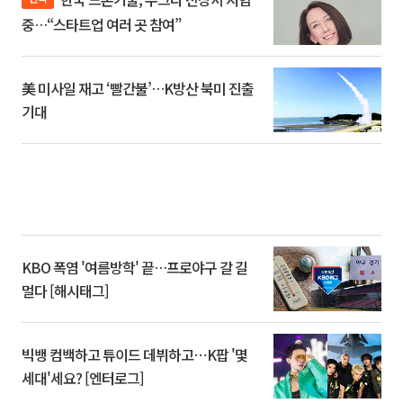
중…“스타트업 여러 곳 참여”
美 미사일 재고 ‘빨간불’…K방산 북미 진출
기대
KBO 폭염 '여름방학' 끝…프로야구 갈 길
멀다 [해시태그]
빅뱅 컴백하고 튜이드 데뷔하고⋯K팝 '몇
세대'세요? [엔터로그]