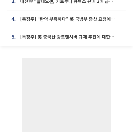
대신證 “알테오젠, 키트루다 큐렉스 판매 3배 급증…목표가 41만원 상향”
3.
[특징주] “탄약 부족하다“ 美 국방부 증산 요청에⋯국내 방산주 급등세
4.
[특징주] 美 중국산 광트랜시버 규제 추진에 대한광통신 등 광통신株 강세
5.