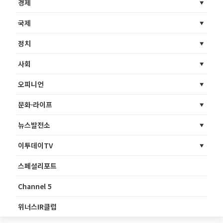
경제
국제
정치
사회
오피니언
문화·라이프
뉴스발전소
이투데이TV
스페셜리포트
Channel 5
위너스IR클럽