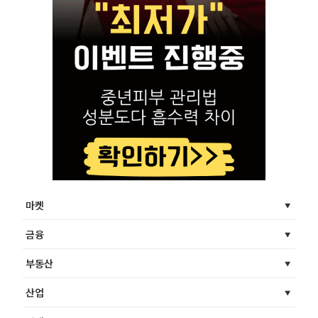
마켓
금융
부동산
산업