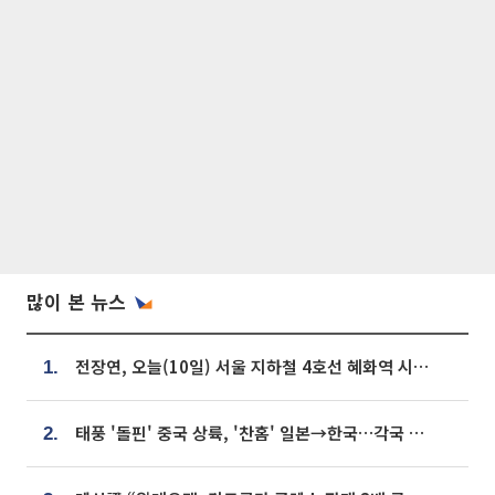
많이 본 뉴스
전장연, 오늘(10일) 서울 지하철 4호선 혜화역 시위…1호선 용산역 무정차
1.
태풍 '돌핀' 중국 상륙, '찬홈' 일본→한국…각국 기상청 예상 경로는?
2.