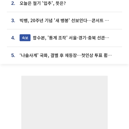
오늘은 절기 '입추', 뜻은?
2.
빅뱅, 20주년 기념 '새 뱅봉' 선보인다⋯콘서트 앞두고 팝업 개최
3.
합수본, '통계 조작' 서울·경기·충북 선관위 등 추가 압수수색
속보
4.
‘나솔사계’ 국화, 결별 후 재등장⋯첫인상 투표 휩쓸고 ‘인기녀’ 등극
5.