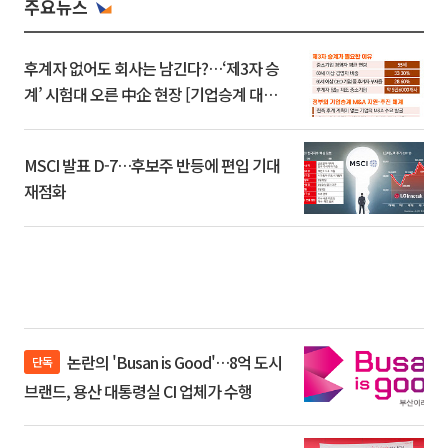
주요뉴스
후계자 없어도 회사는 남긴다?…‘제3자 승
계’ 시험대 오른 中企 현장 [기업승계 대전
환]
MSCI 발표 D-7…후보주 반등에 편입 기대
재점화
논란의 'Busan is Good'…8억 도시
단독
브랜드, 용산 대통령실 CI 업체가 수행