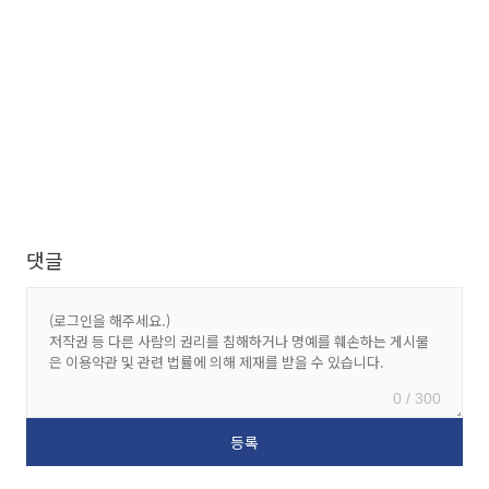
댓글
0 / 300