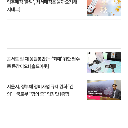
입추매직 '불발', 처서매직은 올까요? [해
시태그]
콘서트 갈 때 응원봉만?⋯'최애' 위한 필수
품 등장이오! [솔드아웃]
서울시, 정부에 정비사업 규제 완화 '건
의'⋯국토부 "협의 중" 입장만 [종합]