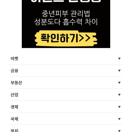
마켓
금융
부동산
산업
경제
국제
정치