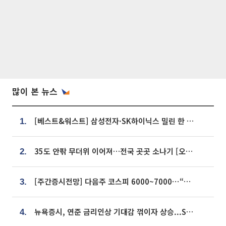
많이 본 뉴스
[베스트&워스트] 삼성전자·SK하이닉스 밀린 한 주…상상인증권은 85% 급등
1.
35도 안팎 무더위 이어져…전국 곳곳 소나기 [오늘 날씨]
2.
[주간증시전망] 다음주 코스피 6000~7000⋯“外人 수급은 정책이 변수”
3.
뉴욕증시, 연준 금리인상 기대감 꺾이자 상승...S&P500 사상 최고치 [종합]
4.