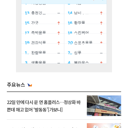
주요뉴스
22일 만에 다시 문 연 홈플러스…정상화 바
쁜데 재고 없어 ‘발동동’[가보니]