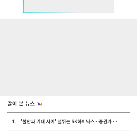
많이 본 뉴스
'불안과 기대 사이' 널뛰는 SK하이닉스…증권가 "HBM4·LTA 기반 펀터멘털 견고"
1.