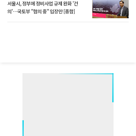
서울시, 정부에 정비사업 규제 완화 '건
의'⋯국토부 "협의 중" 입장만 [종합]