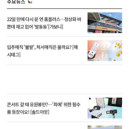
주요뉴스
22일 만에 다시 문 연 홈플러스…정상화 바
쁜데 재고 없어 ‘발동동’[가보니]
입추매직 '불발', 처서매직은 올까요? [해
시태그]
콘서트 갈 때 응원봉만?⋯'최애' 위한 필수
품 등장이오! [솔드아웃]