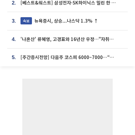
[베스트&워스트] 삼성전자·SK하이닉스 밀린 한 주…상상인증권은 85% 급등
2.
뉴욕증시, 상승...나스닥 1.3% ↑
속보
3.
'나혼산' 류혜영, 고경표와 16년산 우정…"자취방서 부모님과 마주쳐"
4.
[주간증시전망] 다음주 코스피 6000~7000⋯“外人 수급은 정책이 변수”
5.