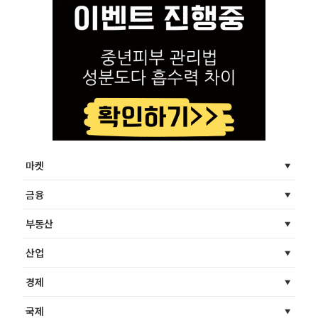
마켓
금융
부동산
산업
경제
국제