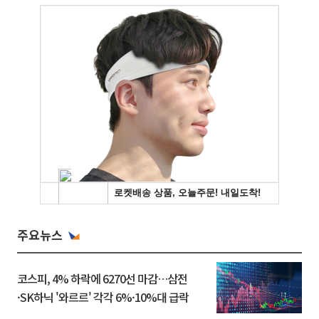
주요뉴스
코스피, 4% 하락에 6270선 마감…삼전
·SK하닉 '와르르' 각각 6%·10%대 급락