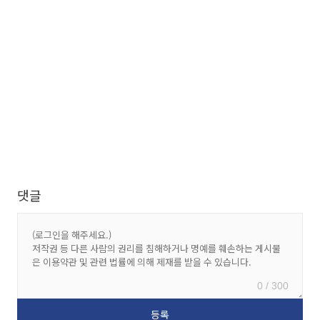
댓글
0 / 300