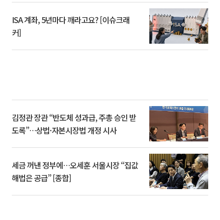
ISA 계좌, 5년마다 깨라고요? [이슈크래
커]
김정관 장관 “반도체 성과급, 주총 승인 받
도록”…상법·자본시장법 개정 시사
세금 꺼낸 정부에…오세훈 서울시장 “집값
해법은 공급” [종합]