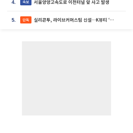
서울양양고속도로 이천터널 앞 사고 발생
속보
4.
실리콘투, 라이브커머스팀 신설…K뷰티 ‘글로벌 판매망’ 확대[K뷰티 라방戰]
단독
5.