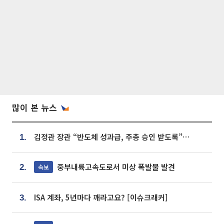
많이 본 뉴스
김정관 장관 “반도체 성과급, 주총 승인 받도록”…상법·자본시장법 개정 시사
1.
중부내륙고속도로서 미상 폭발물 발견
속보
2.
ISA 계좌, 5년마다 깨라고요? [이슈크래커]
3.