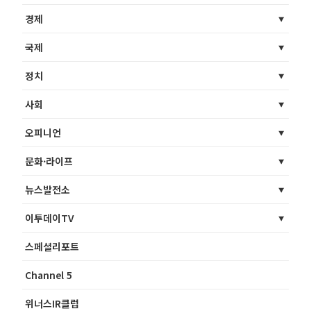
경제
국제
정치
사회
오피니언
문화·라이프
뉴스발전소
이투데이TV
스페셜리포트
Channel 5
위너스IR클럽