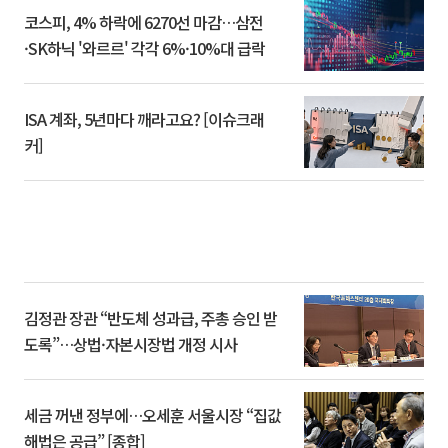
코스피, 4% 하락에 6270선 마감…삼전
·SK하닉 '와르르' 각각 6%·10%대 급락
ISA 계좌, 5년마다 깨라고요? [이슈크래
커]
김정관 장관 “반도체 성과급, 주총 승인 받
도록”…상법·자본시장법 개정 시사
세금 꺼낸 정부에…오세훈 서울시장 “집값
해법은 공급” [종합]