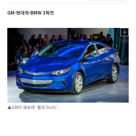
GM·현대차·BMW 3파전
▲GM의 쉐보레 ‘볼트(Volt)’.