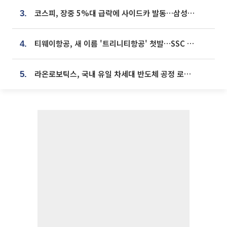
코스피, 장중 5%대 급락에 사이드카 발동…삼성·SK 동반 폭락
3.
티웨이항공, 새 이름 '트리니티항공' 첫발…SSC 전략 본격화
4.
라온로보틱스, 국내 유일 차세대 반도체 공정 로봇 개발 ‘고객사 테스트 진행’
5.