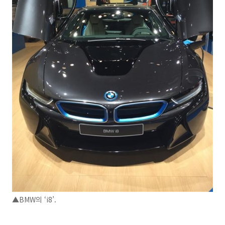
▲BMW의 ‘i8’.