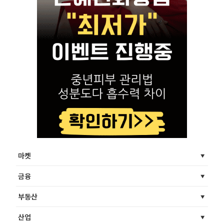
마켓
금융
부동산
산업