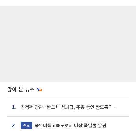
많이 본 뉴스
김정관 장관 “반도체 성과급, 주총 승인 받도록”…상법·자본시장법 개정 시사
1.
중부내륙고속도로서 미상 폭발물 발견
속보
2.