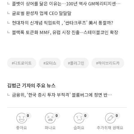
콜벳이 상어를 닮은 이유는…100년 역사 GM헤리티지센터 가보니
글로벌 완성차 업체 CEO 말말말
현대차의 신개념 픽업트럭 , ‘싼타크루즈’ 美서 통할까?
블랙록 토큰화 MMF, 유럽 시장 진출∙∙∙스테이블코인 확장
#디트로이트
#모터쇼
#플러그인
#하이브리드카
김범근 기자의 주요 뉴스
금융위, ‘한국 증시 투자 부적격’ 블룸버그에 정면 반박…“근거 불분명”
0
0
0
0
좋아요
화나요
슬퍼요
추가취재 원해요