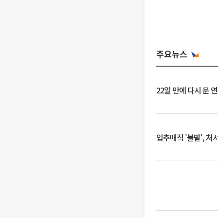
주요뉴스
22일 만에 다시 문 
입추매직 '불발', 처