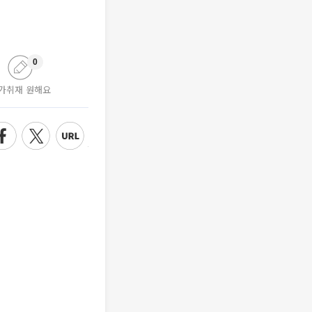
0
가취재 원해요