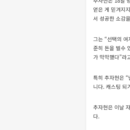
추자현은 18일 방
얻은 게 믿겨지지
서 성공한 소감을
그는 “선택의 여
준히 돈을 벌수 
가 막막했다”라
특히 추자현은 “
니다. 캐스팅 되
추자현은 이날 자
다.