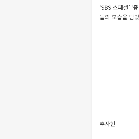
‘SBS 스페셜’
들의 모습을 담았
추자현