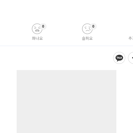
0
0
화나요
슬퍼요
추