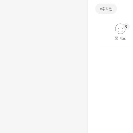
#추자현
0
좋아요