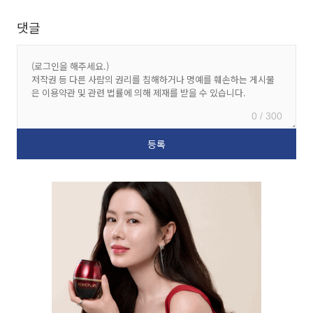
댓글
0 / 300