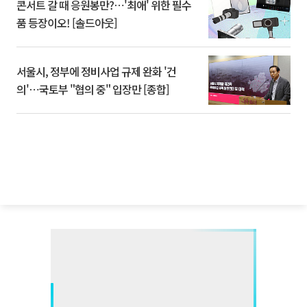
콘서트 갈 때 응원봉만?⋯'최애' 위한 필수
품 등장이오! [솔드아웃]
서울시, 정부에 정비사업 규제 완화 '건
의'⋯국토부 "협의 중" 입장만 [종합]