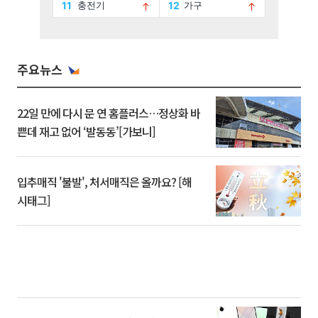
주요뉴스
22일 만에 다시 문 연 홈플러스…정상화 바
쁜데 재고 없어 ‘발동동’[가보니]
입추매직 '불발', 처서매직은 올까요? [해
시태그]