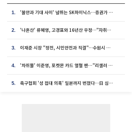
'불안과 기대 사이' 널뛰는 SK하이닉스…증권가 "HBM4·LTA 기반 펀터멘털 견고"
1.
'나혼산' 류혜영, 고경표와 16년산 우정…"자취방서 부모님과 마주쳐"
2.
이재준 시장 "정전, 시민안전과 직결"…수원시 비상대응체계 가동
3.
'차쥐뿔' 이준영, 포켓몬 카드 열혈 팬⋯"리셀러 처단할 것"
4.
축구협회 '성 접대 의혹' 일본까지 번졌다…日 심판 실명 공개
5.