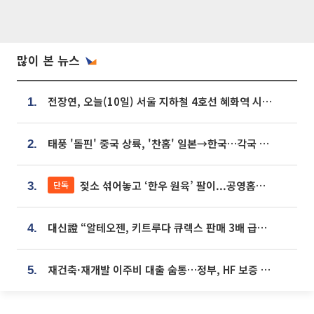
많이 본 뉴스
전장연, 오늘(10일) 서울 지하철 4호선 혜화역 시위…1호선 용산역 무정차
1.
태풍 '돌핀' 중국 상륙, '찬홈' 일본→한국…각국 기상청 예상 경로는?
2.
젖소 섞어놓고 ‘한우 원육’ 팔이...공영홈쇼핑 표기·검증 구멍
단독
3.
대신證 “알테오젠, 키트루다 큐렉스 판매 3배 급증…목표가 41만원 상향”
4.
재건축·재개발 이주비 대출 숨통…정부, HF 보증 신설 추진
5.