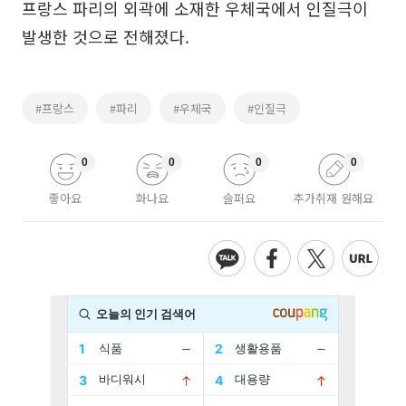
프랑스 파리의 외곽에 소재한 우체국에서 인질극이
발생한 것으로 전해졌다.
#프랑스
#파리
#우체국
#인질극
0
0
0
0
좋아요
화나요
슬퍼요
추가취재 원해요