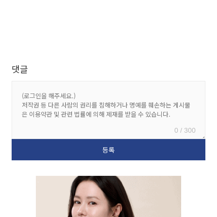
댓글
0 / 300