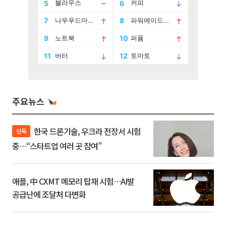
주요뉴스
한국 드론기술, 우크라 전장서 시험
단독
중…“스타트업 여러 곳 참여”
애플, 中 CXMT 메모리 탑재 시험…AI발
공급난에 조달처 다변화