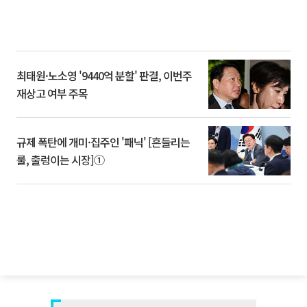
최태원·노소영 '9440억 분할' 판결, 이번주
재상고 여부 주목
규제 폭탄에 개미·집주인 '패닉' [흔들리는
룰, 출렁이는 시장]①