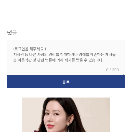
댓글
0 / 300