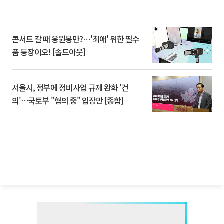
콘서트 갈 때 응원봉만?⋯'최애' 위한 필수
품 등장이오! [솔드아웃]
서울시, 정부에 정비사업 규제 완화 '건
의'⋯국토부 "협의 중" 입장만 [종합]