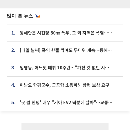
많이 본 뉴스
동해안은 시간당 80㎜ 폭우, 그 외 지역은 폭염…‘극과 극 날씨’
1.
[내일 날씨] 폭염 한풀 꺾여도 무더위 계속⋯동해안 이틀 연속 비
2.
임영웅, 어느덧 데뷔 10주년⋯"가진 것 없던 시절, 내 앞엔 20명의 팬뿐"
3.
이남오 함평군수, 군공항 소음피해 함평 보상 요구
4.
'굿 윌 헌팅' 배우 "기아 EV2 덕분에 살아"…교통사고 후 안전성 극찬
5.