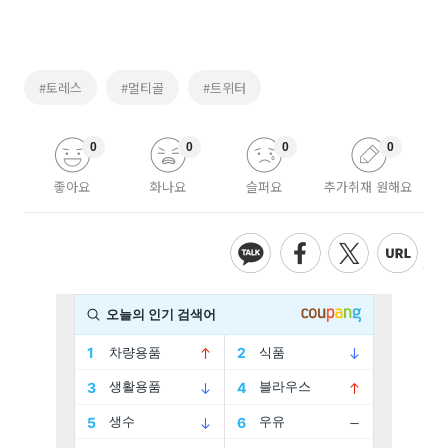
#토레스
#멀티골
#트위터
0
0
0
0
좋아요
화나요
슬퍼요
추가취재 원해요