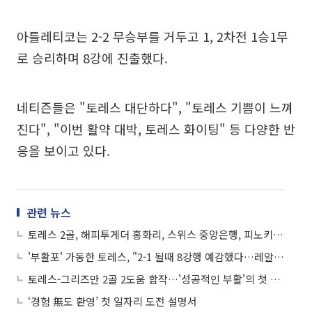
아틀레티코는 2-2 무승부를 거두고 1, 2차전 1승1무
로 승리하며 8강에 진출했다.
네티즌들은 "토레스 대단하다", "토레스 기쁨이 느껴
진다", "이번 활약 대박, 토레스 화이팅" 등 다양한 반
응을 보이고 있다.
관련 뉴스
토레스 2골, 해피투게더 홍화리, 스위스 중앙은행, 피노키오 마지막회
'부활포' 가동한 토레스, "2-1 될때 8강행 예감했다…레알 상대 첫 원정득점 특히 기뻐"
토레스-그리즈만 2골 2도움 합작…'성공적인 부활'의 첫 걸음 내디딘 토레스
‘경험 無도 환영’ 첫 일자리 도전 설명서