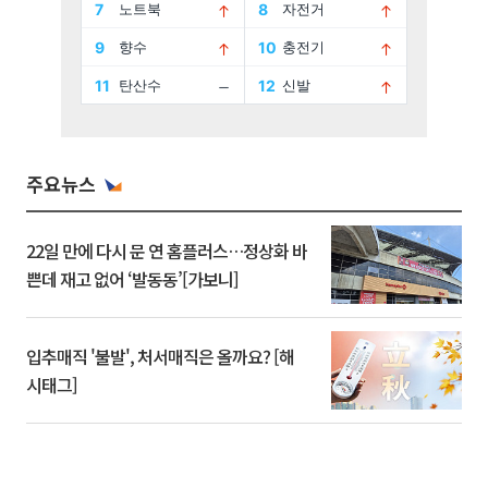
주요뉴스
22일 만에 다시 문 연 홈플러스…정상화 바
쁜데 재고 없어 ‘발동동’[가보니]
입추매직 '불발', 처서매직은 올까요? [해
시태그]