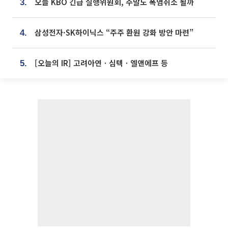
오늘 KBO 긴급 실행위원회, 주말도 폭염취소 될까
3.
삼성전자·SK하이닉스 “주주 환원 강화 방안 마련”
4.
[오늘의 IR] 고려아연ㆍ심텍ㆍ엘앤에프 등
5.