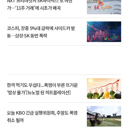
NXT 프리마켓서 SK하이닉스 또 하한
가⋯‘11주 거래’에 시초가 왜곡
코스피, 장중 5%대 급락에 사이드카 발
동…삼성·SK 동반 폭락
한끼 먹기도 무섭다...폭염이 부른 뜨거운
‘밥상 물가’[뉴노멀 된 히트플레이션]
오늘 KBO 긴급 실행위원회, 주말도 폭염
취소 될까