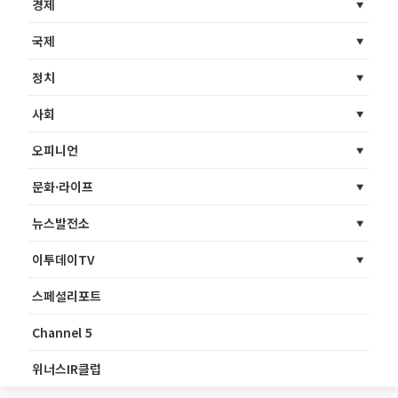
경제
국제
정치
사회
오피니언
문화·라이프
뉴스발전소
이투데이TV
스페셜리포트
Channel 5
위너스IR클럽