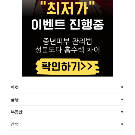
마켓
금융
부동산
산업