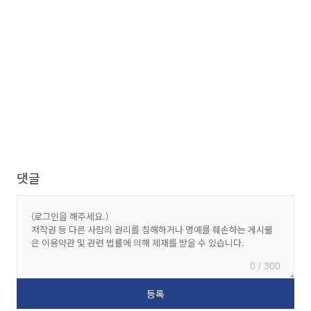
댓글
0 / 300