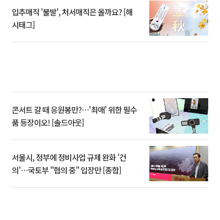
입추매직 '불발', 처서매직은 올까요? [해
시태그]
콘서트 갈 때 응원봉만?⋯'최애' 위한 필수
품 등장이오! [솔드아웃]
서울시, 정부에 정비사업 규제 완화 '건
의'⋯국토부 "협의 중" 입장만 [종합]