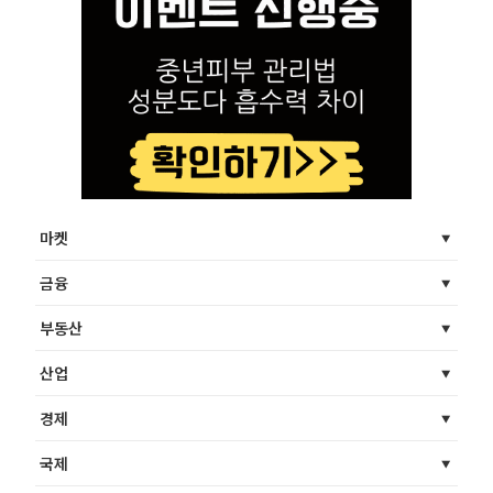
마켓
금융
부동산
산업
경제
국제