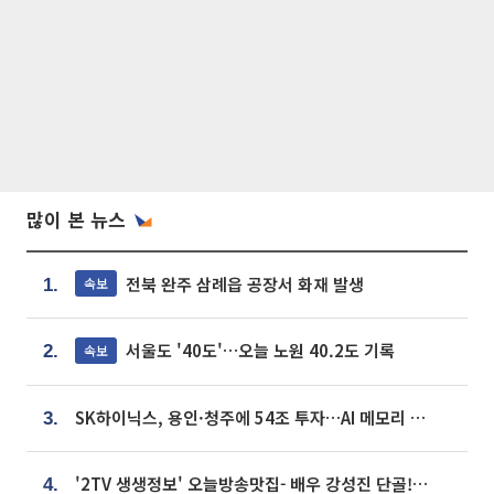
많이 본 뉴스
전북 완주 삼례읍 공장서 화재 발생
속보
1.
서울도 '40도'…오늘 노원 40.2도 기록
속보
2.
SK하이닉스, 용인·청주에 54조 투자…AI 메모리 생산기지 키운다
3.
'2TV 생생정보' 오늘방송맛집- 배우 강성진 단골! 쌀국수ㆍ푸팟퐁 커리 맛집 '블○○○'
4.