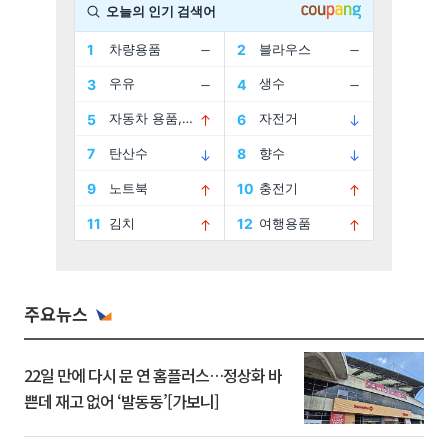
주요뉴스
22일 만에 다시 문 연 홈플러스…정상화 바
쁜데 재고 없어 ‘발동동’[가보니]