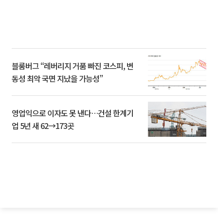
블룸버그 “레버리지 거품 빠진 코스피, 변
동성 최악 국면 지났을 가능성”
영업익으로 이자도 못 낸다…건설 한계기
업 5년 새 62→173곳