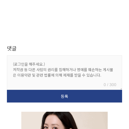
댓글
0 / 300