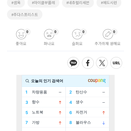
#샘옥
#마이클부를레
#네츄럴리세븐
#에드시런
#주다스프리스트
0
0
0
0
좋아요
화나요
슬퍼요
추가취재 원해요