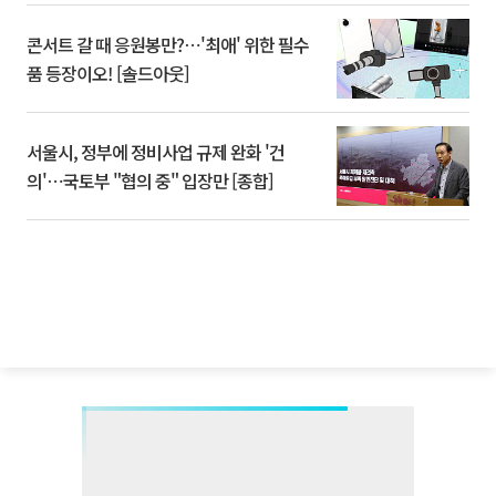
콘서트 갈 때 응원봉만?⋯'최애' 위한 필수
품 등장이오! [솔드아웃]
서울시, 정부에 정비사업 규제 완화 '건
의'⋯국토부 "협의 중" 입장만 [종합]