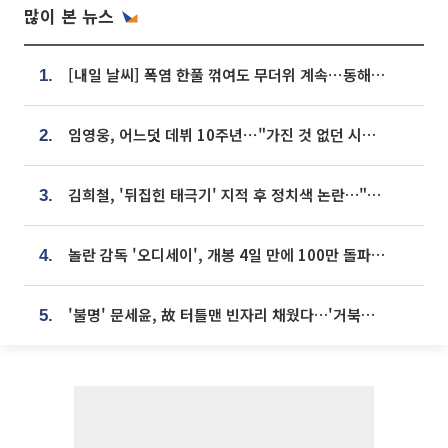
많이 본 뉴스
[내일 날씨] 폭염 한풀 꺾여도 무더위 계속⋯동해안 이틀 연속 비
1.
임영웅, 어느덧 데뷔 10주년⋯"가진 것 없던 시절, 내 앞엔 20명의 팬뿐"
2.
김희철, '뒤집힌 태극기' 지적 후 정치색 논란…"좌우 떠나 우리나라 국기"
3.
놀란 감독 '오디세이', 개봉 4일 만에 100만 돌파⋯'왕사남' 보다 빠르다
4.
'불명' 문세윤, 故 터틀맨 빈자리 채웠다…'거북이' 눈물의 최종 우승
5.