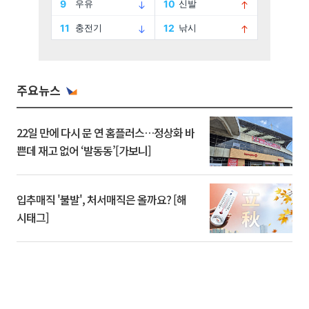
주요뉴스
22일 만에 다시 문 연 홈플러스…정상화 바
쁜데 재고 없어 ‘발동동’[가보니]
입추매직 '불발', 처서매직은 올까요? [해
시태그]