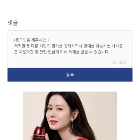
댓글
0 / 300