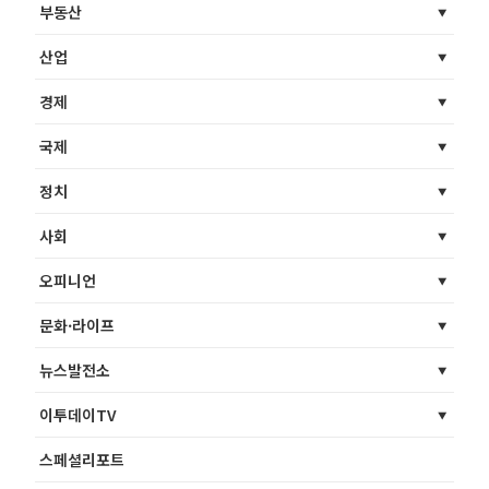
부동산
산업
경제
국제
정치
사회
오피니언
문화·라이프
뉴스발전소
이투데이TV
스페셜리포트