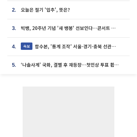
오늘은 절기 '입추', 뜻은?
2.
빅뱅, 20주년 기념 '새 뱅봉' 선보인다⋯콘서트 앞두고 팝업 개최
3.
합수본, '통계 조작' 서울·경기·충북 선관위 등 추가 압수수색
속보
4.
‘나솔사계’ 국화, 결별 후 재등장⋯첫인상 투표 휩쓸고 ‘인기녀’ 등극
5.