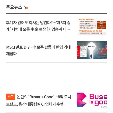
주요뉴스
후계자 없어도 회사는 남긴다?…‘제3자 승
계’ 시험대 오른 中企 현장 [기업승계 대전
환]
MSCI 발표 D-7…후보주 반등에 편입 기대
재점화
논란의 'Busan is Good'…8억 도시
단독
브랜드, 용산 대통령실 CI 업체가 수행