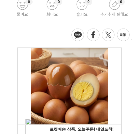
0
0
0
0
좋아요
화나요
슬퍼요
추가취재 원해요