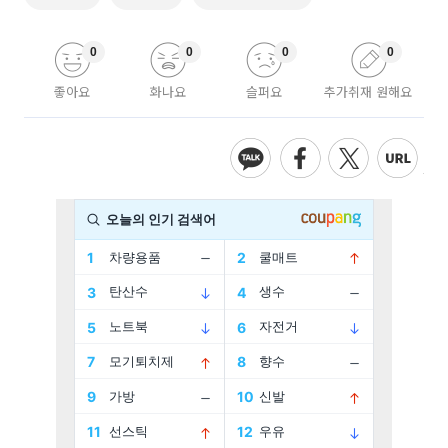
0
0
0
0
좋아요
화나요
슬퍼요
추가취재 원해요