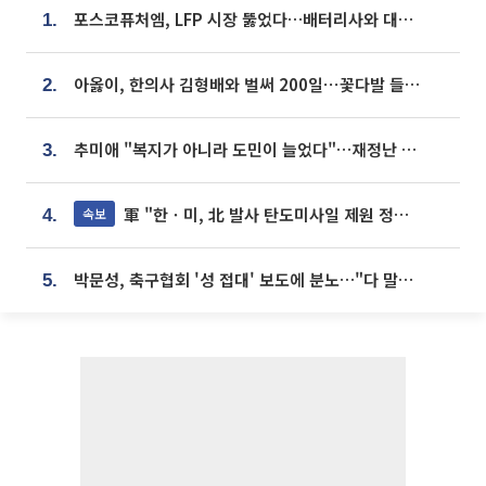
포스코퓨처엠, LFP 시장 뚫었다…배터리사와 대규모 장기 공급 합의
1.
아옳이, 한의사 김형배와 벌써 200일⋯꽃다발 들고 "프러포즈 아냐"
2.
추미애 "복지가 아니라 도민이 늘었다"…재정난 책임론 정면돌파
3.
軍 "한ㆍ미, 北 발사 탄도미사일 제원 정밀분석 중"
속보
4.
박문성, 축구협회 '성 접대' 보도에 분노…"다 말아먹으려고 작정했나"
5.