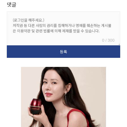
댓글
0 / 300