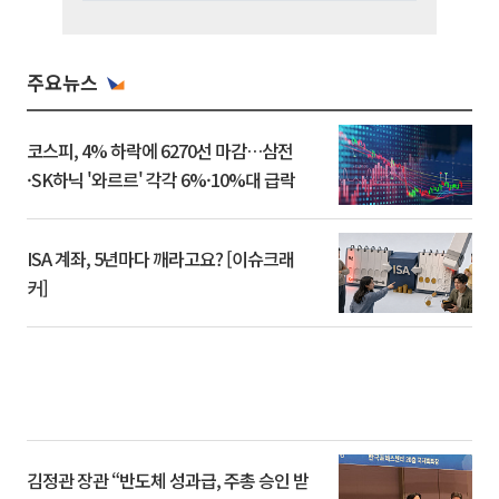
주요뉴스
코스피, 4% 하락에 6270선 마감…삼전
·SK하닉 '와르르' 각각 6%·10%대 급락
ISA 계좌, 5년마다 깨라고요? [이슈크래
커]
김정관 장관 “반도체 성과급, 주총 승인 받