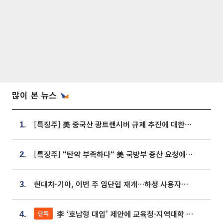
많이 본 뉴스
[특징주] 美 중국산 광트랜시버 규제 추진에 대한광통신 등 광통신株 강세
1.
[특징주] “탄약 부족하다“ 美 국방부 증산 요청에⋯국내 방산주 급등세
2.
현대차·기아, 이번 주 임단협 재개…하청 사용자성 재심도 ‘변수’
3.
李 ‘호남형 대입’ 제안에 교육청·지역대학 서·논술형 입시 연계 '착수'
단독
4.