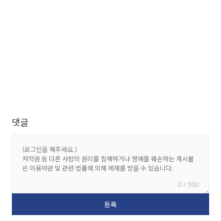
댓글
0 / 300