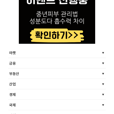
마켓
금융
부동산
산업
경제
국제