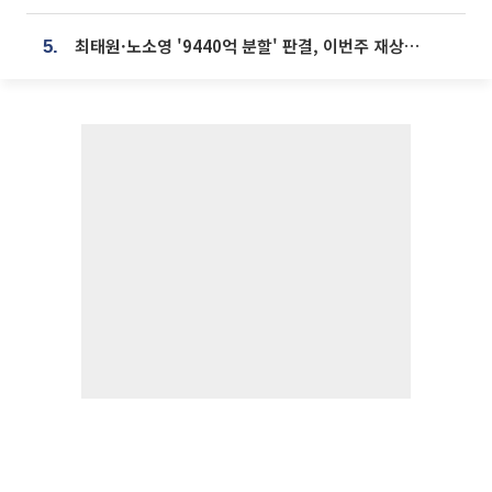
최태원·노소영 '9440억 분할' 판결, 이번주 재상고 여부 주목
5.