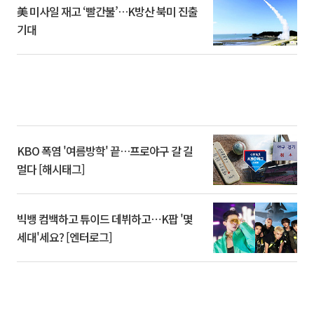
美 미사일 재고 ‘빨간불’…K방산 북미 진출
기대
KBO 폭염 '여름방학' 끝…프로야구 갈 길
멀다 [해시태그]
빅뱅 컴백하고 튜이드 데뷔하고⋯K팝 '몇
세대'세요? [엔터로그]