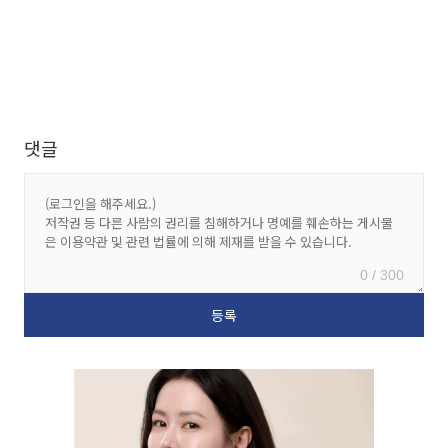
댓글
0 / 300