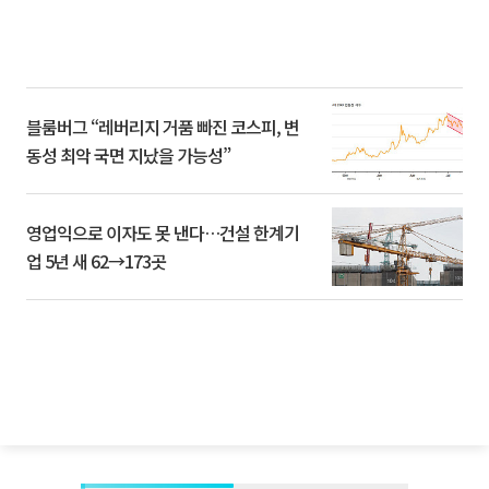
블룸버그 “레버리지 거품 빠진 코스피, 변
동성 최악 국면 지났을 가능성”
영업익으로 이자도 못 낸다…건설 한계기
업 5년 새 62→173곳