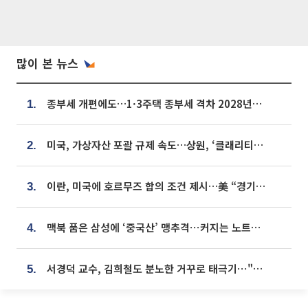
많이 본 뉴스
종부세 개편에도…1·3주택 종부세 격차 2028년부터 확대
1.
미국, 가상자산 포괄 규제 속도…상원, ‘클래리티법’ 9월 절차투표 추진
2.
이란, 미국에 호르무즈 합의 조건 제시…美 “경기 아직 안 끝나” [종합]
3.
맥북 품은 삼성에 ‘중국산’ 맹추격⋯커지는 노트북 OLED 시장
4.
서경덕 교수, 김희철도 분노한 거꾸로 태극기⋯"엉터리는 아냐, 아쉬울 뿐"
5.