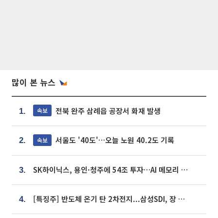
많이 본 뉴스
전북 완주 삼례읍 공장서 화재 발생
속보
1.
서울도 '40도'…오늘 노원 40.2도 기록
속보
2.
SK하이닉스, 용인·청주에 54조 투자…AI 메모리 생산기지 키운다
3.
[특징주] 반도체 온기 탄 2차전지...삼성SDI, 장 초반 7% 넘게 껑충
4.