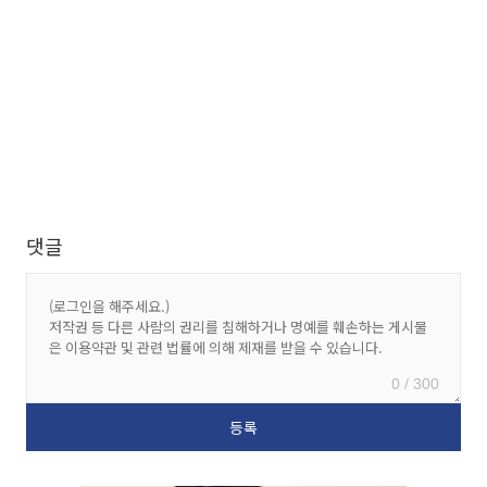
댓글
0 / 300