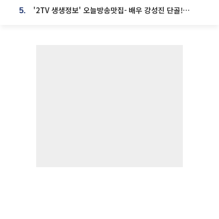
'2TV 생생정보' 오늘방송맛집- 배우 강성진 단골! 쌀국수ㆍ푸팟퐁 커리 맛집 '블○○○'
5.