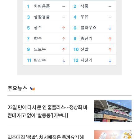
주요뉴스
22일 만에 다시 문 연 홈플러스…정상화 바
쁜데 재고 없어 ‘발동동’[가보니]
입추매직 '불발', 처서매직은 올까요? [해