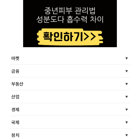
마켓
금융
부동산
산업
경제
국제
정치