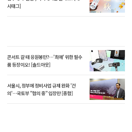
시태그]
콘서트 갈 때 응원봉만?⋯'최애' 위한 필수
품 등장이오! [솔드아웃]
서울시, 정부에 정비사업 규제 완화 '건
의'⋯국토부 "협의 중" 입장만 [종합]