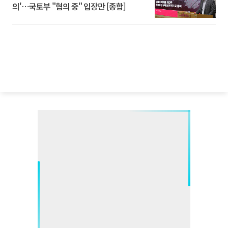
의'⋯국토부 "협의 중" 입장만 [종합]