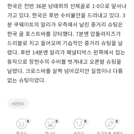
한국은 전반 36분 남태희의 선제골로 1-0으로 앞서나
가고 있다. 한국은 후반 수비불안을 드러내고 있다. 3
분 쿠웨이트의 알리가 우측에서 날린 중거리 슈팅은
한국 골 포스트바를 강타했다. 7분엔 압둘라지즈가
드리블로 치고 들어오며 기습적인 중거리 슈팅을 날
렸다. 후반 14분엔 알리가 페널티박스 왼쪽에서 접는
동작으로 장현수의 수비를 벗겨내고 오른발 슈팅을
날렸다. 크로스바를 살짝 넘어갔지만 실점이나 다름
없는 슈팅이었다.
#장현수
0
0
0
0
좋아요
화나요
슬퍼요
추가취재 원해요