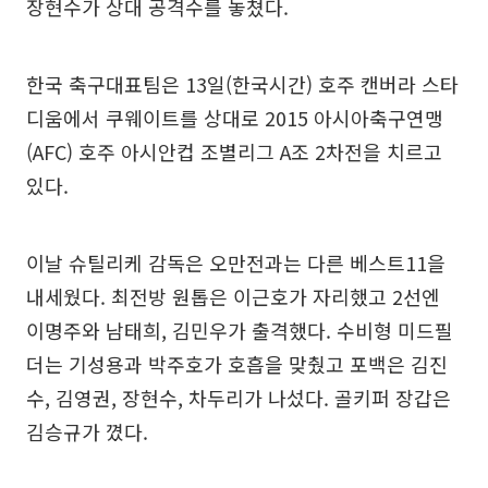
장현수가 상대 공격수를 놓쳤다.
한국 축구대표팀은 13일(한국시간) 호주 캔버라 스타
디움에서 쿠웨이트를 상대로 2015 아시아축구연맹
(AFC) 호주 아시안컵 조별리그 A조 2차전을 치르고
있다.
이날 슈틸리케 감독은 오만전과는 다른 베스트11을
내세웠다. 최전방 원톱은 이근호가 자리했고 2선엔
이명주와 남태희, 김민우가 출격했다. 수비형 미드필
더는 기성용과 박주호가 호흡을 맞췄고 포백은 김진
수, 김영권, 장현수, 차두리가 나섰다. 골키퍼 장갑은
김승규가 꼈다.