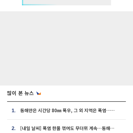
많이 본 뉴스
동해안은 시간당 80㎜ 폭우, 그 외 지역은 폭염…‘극과 극 날씨’
1.
[내일 날씨] 폭염 한풀 꺾여도 무더위 계속⋯동해안 이틀 연속 비
2.