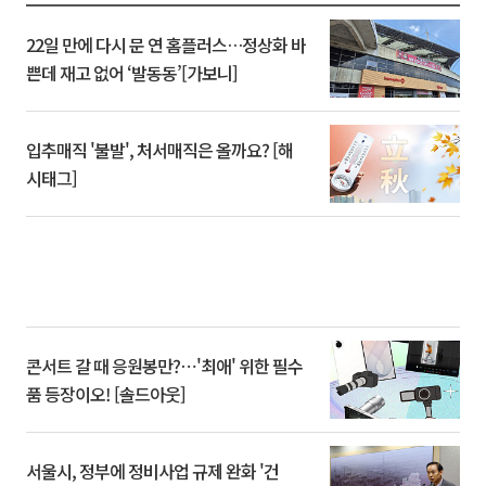
22일 만에 다시 문 연 홈플러스…정상화 바
쁜데 재고 없어 ‘발동동’[가보니]
입추매직 '불발', 처서매직은 올까요? [해
시태그]
콘서트 갈 때 응원봉만?⋯'최애' 위한 필수
품 등장이오! [솔드아웃]
서울시, 정부에 정비사업 규제 완화 '건