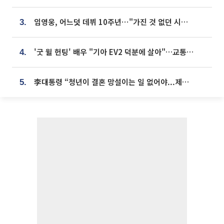
임영웅, 어느덧 데뷔 10주년⋯"가진 것 없던 시절, 내 앞엔 20명의 팬뿐"
3.
'굿 윌 헌팅' 배우 "기아 EV2 덕분에 살아"…교통사고 후 안전성 극찬
4.
李대통령 “청년이 결혼 망설이는 일 없어야...제도상 불이익 조사”
5.